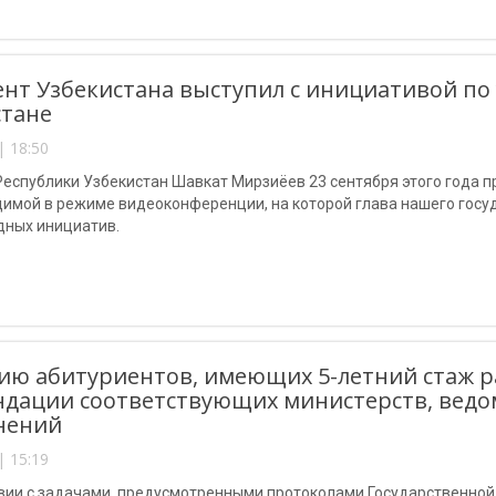
нт Узбекистана выступил с инициативой по
стане
| 18:50
еспублики Узбекистан Шавкат Мирзиёев 23 сентября этого года п
димой в режиме видеоконференции, на которой глава нашего госу
ных инициатив.
ю абитуриентов, имеющих 5-летний стаж ра
дации соответствующих министерств, ведо
нений
| 15:19
твии с задачами, предусмотренными протоколами Государственной