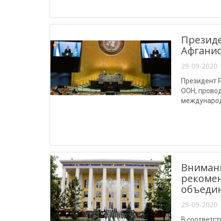
Президе
Афгани
29-09-2020 
Президент Р
ООН, прово
международ
Внимани
рекомен
объеди
29-09-2020 
В соответс