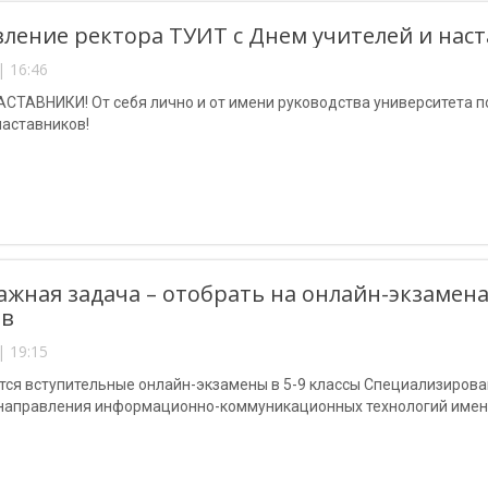
ление ректора ТУИТ с Днем учителей и нас
| 16:46
СТАВНИКИ! От себя лично и от имени руководства университета п
наставников!
ажная задача – отобрать на онлайн-экзамен
ов
| 19:15
ся вступительные онлайн-экзамены в 5-9 классы Специализирова
направления информационно-коммуникационных технологий имен