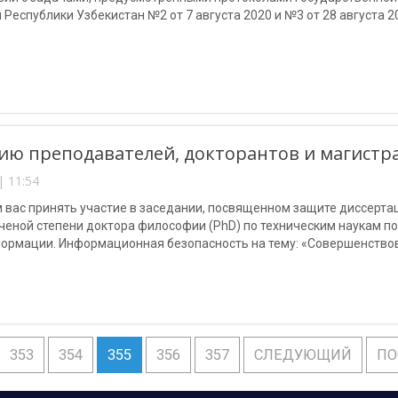
Республики Узбекистан №2 от 7 августа 2020 и №3 от 28 августа 2
ю преподавателей, докторантов и магистр
| 11:54
 вас принять участие в заседании, посвященном защите диссерт
ченой степени доктора философии (PhD) по техническим наукам по
ормации. Информационная безопасность на тему: «Совершенство
ти информации в инфокоммуникационных системах».
353
354
355
356
357
СЛЕДУЮЩИЙ
ПО