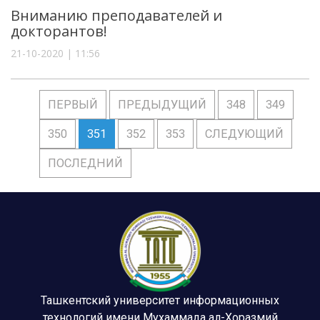
Вниманию преподавателей и
докторантов!
21-10-2020 | 11:56
ПЕРВЫЙ
ПРЕДЫДУЩИЙ
348
349
350
351
352
353
СЛЕДУЮЩИЙ
ПОСЛЕДНИЙ
Ташкентский университет информационных
технологий имени Мухаммада ал-Хоразмий