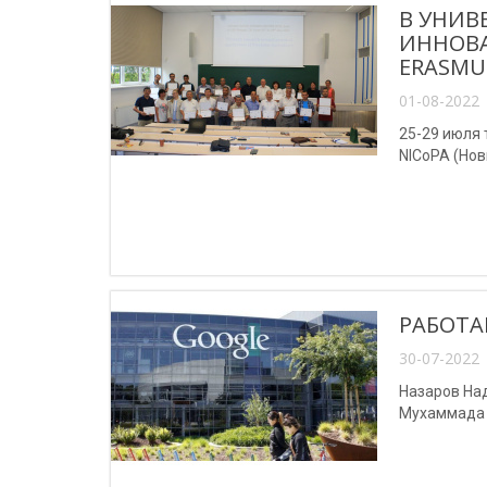
В УНИВ
ИННОВА
ERASMU
01-08-2022 
25-29 июля
NICoPA (Нов
РАБОТА
30-07-2022 
Назаров На
Мухаммада 