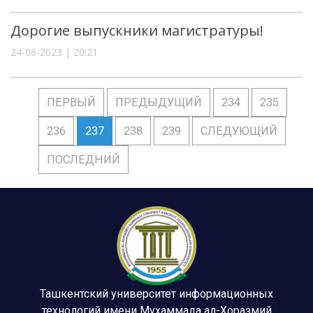
Дорогие выпускники магистратуры!
24-06-2023 | 20:21
ПЕРВЫЙ
ПРЕДЫДУЩИЙ
234
235
236
237
238
239
СЛЕДУЮЩИЙ
ПОСЛЕДНИЙ
Ташкентский университет информационных
технологий имени Мухаммада ал-Хоразмий