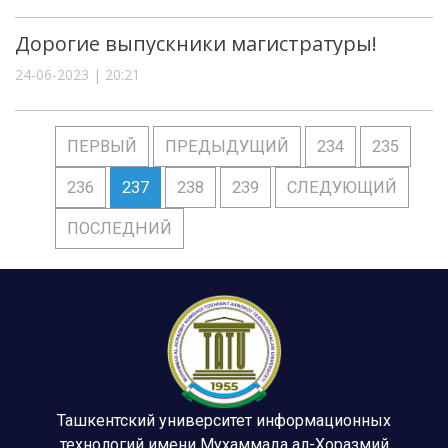
Дорогие выпускники магистратуры!
24-06-2023 | 20:21
ПЕРВЫЙ
ПРЕДЫДУЩИЙ
234
235
236
237
238
239
СЛЕДУЮЩИЙ
ПОСЛЕДНИЙ
Ташкентский университет информационных
технологий имени Мухаммада ал-Хоразмий