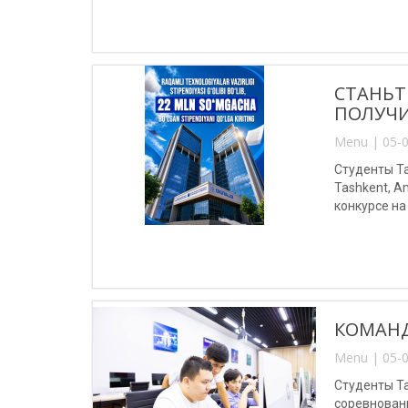
СТАНЬТ
ПОЛУЧИ
Menu | 05-0
Студенты Та
Tashkent, A
конкурсе на
КОМАНД
Menu | 05-0
Студенты Т
соревновани