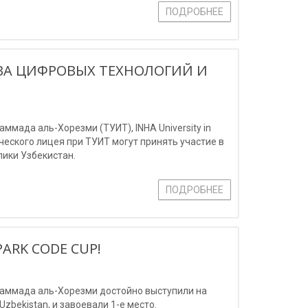
ПОДРОБНЕЕ
ВА ЦИФРОВЫХ ТЕХНОЛОГИЙ И
мада аль-Хорезми (ТУИТ), INHA University in
мического лицея при ТУИТ могут принять участие в
ики Узбекистан.
ПОДРОБНЕЕ
ARK CODE CUP!
аммада аль-Хорезми достойно выступили на
zbekistan, и завоевали 1-е место.