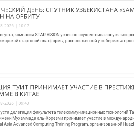
ЧЕСКИЙ ДЕНЬ: СПУТНИК УЗБЕКИСТАНА «SA
Н НА ОРБИТУ
8-2026 | 10:07
августа, компания STAR.VISION успешно осуществила запуск гипер
с морской стартовой платформы, расположенной у побережья пров
ЦИЯ ТУИТ ПРИНИМАЕТ УЧАСТИЕ В ПРЕСТ
ММЕ В КИТАЕ
8-2026 | 09:43
августа делегация факультета телекоммуникационных технологий 
 имени Мухаммада аль-Хорезми принимает участие в международно
al Asia Advanced Computing Training Program, организованной Huazho