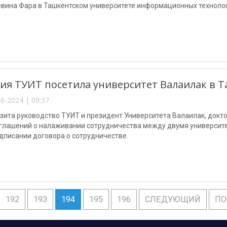
евина Фара в Ташкентском университете информационных техноло
ия ТУИТ посетила университет Валаилак в Т
6-2024 | 09:37
зита руководство ТУИТ и президент Университета Валаилак, докт
оглашений о налаживании сотрудничества между двумя университ
дписании договора о сотрудничестве.
192
193
194
195
196
СЛЕДУЮЩИЙ
ПО