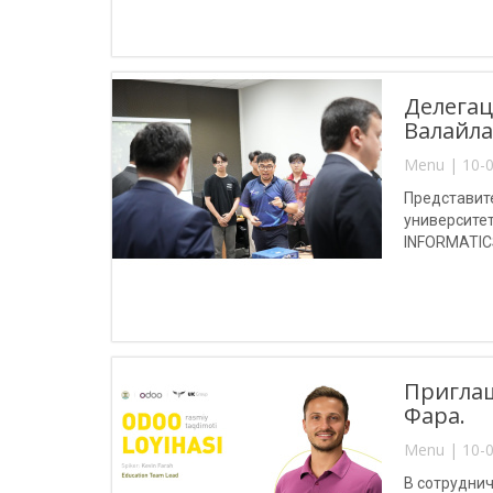
Делегац
Валайла
Menu | 10-0
Представит
университет
INFORMATICS
проектами, 
Приглаш
Фара.
Menu | 10-0
В сотруднич