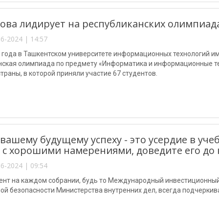
ова лидирует на республиканских олимпиада
6-2024 | 14:57
4 года в Ташкентском университете информационных технологий 
нская олимпиада по предмету «Информатика и информационные те
траны, в которой приняли участие 67 студентов.
 вашему будущему успеху - это усердие в уче
 с хорошими намерениями, доведите его до 
6-2024 | 09:54
ент на каждом собрании, будь то Международный инвестиционный
ой безопасности Министерства внутренних дел, всегда подчеркив