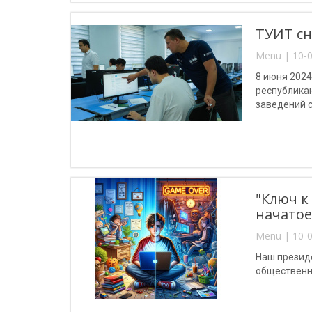
ТУИТ сн
Menu | 10-0
8 июня 202
республика
заведений с
"Ключ к
начатое
Menu | 10-0
Наш презид
общественн