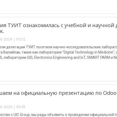
ия ТУИТ ознакомилась с учебной и научной
к.
6-2024 | 09:52
ели делегации ТУИТ посетили научно-исследовательские лаборат
а Валайлак, такие как лаборатория "Digital Technology in Medicine"
, лаборатории GIS, Electronics Engineering and IoT, SMART FARM и
научными разработками и достигнутыми результатами в этих лабо
аем на официальную презентацию по Odoo 
6-2024 | 09:49
естве с UIC Group, мы рады объявить о проведении официальной 