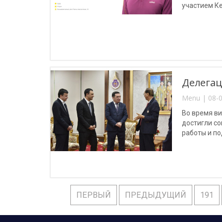
участием К
Делегац
Menu | 08-0
Во время ви
достигли с
работы и по
ПЕРВЫЙ
ПРЕДЫДУЩИЙ
191