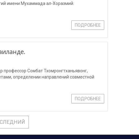
гий имени Мухаммада ал-Хоразмий.
ПОДРОБНЕЕ
аиланде.
ор профессор Сомбат Тхомронгтханьявонг,
етами, определении направлений совместной
ПОДРОБНЕЕ
СЛЕДНИЙ