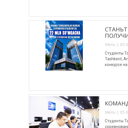
СТАНЬТ
ПОЛУЧИ
Menu | 05-0
Студенты Та
Tashkent, A
конкурсе на
КОМАНД
Menu | 05-0
Студенты Т
соревновани