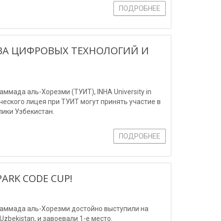
ПОДРОБНЕЕ
ВА ЦИФРОВЫХ ТЕХНОЛОГИЙ И
мада аль-Хорезми (ТУИТ), INHA University in
мического лицея при ТУИТ могут принять участие в
ики Узбекистан.
ПОДРОБНЕЕ
ARK CODE CUP!
аммада аль-Хорезми достойно выступили на
zbekistan, и завоевали 1-е место.