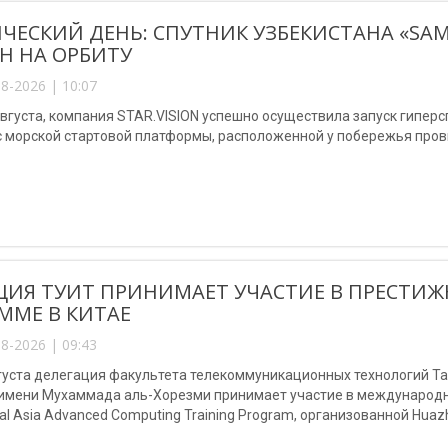
ЧЕСКИЙ ДЕНЬ: СПУТНИК УЗБЕКИСТАНА «SA
Н НА ОРБИТУ
8-2026 | 10:07
августа, компания STAR.VISION успешно осуществила запуск гипер
с морской стартовой платформы, расположенной у побережья пров
ЦИЯ ТУИТ ПРИНИМАЕТ УЧАСТИЕ В ПРЕСТ
ММЕ В КИТАЕ
8-2026 | 09:43
августа делегация факультета телекоммуникационных технологий 
 имени Мухаммада аль-Хорезми принимает участие в международно
al Asia Advanced Computing Training Program, организованной Huazho