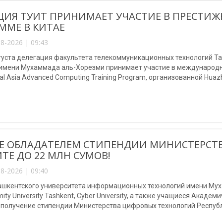
ЦИЯ ТУИТ ПРИНИМАЕТ УЧАСТИЕ В ПРЕСТ
ММЕ В КИТАЕ
8-2026 | 09:43
августа делегация факультета телекоммуникационных технологий 
 имени Мухаммада аль-Хорезми принимает участие в международно
al Asia Advanced Computing Training Program, организованной Huazho
Е ОБЛАДАТЕЛЕМ СТИПЕНДИИ МИНИСТЕРСТ
ТЕ ДО 22 МЛН СУМОВ!
8-2026 | 09:40
шкентского университета информационных технологий имени Мухам
mity University Tashkent, Cyber University, а также учащиеся Акаде
 получение стипендии Министерства цифровых технологий Республ