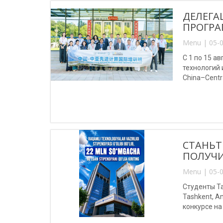
ДЕЛЕГА
ПРОГРА
Menu | 05-0
С 1 по 15 
технологий
China–Centr
(Китай).
СТАНЬТ
ПОЛУЧИ
Menu | 05-0
Студенты Та
Tashkent, A
конкурсе на