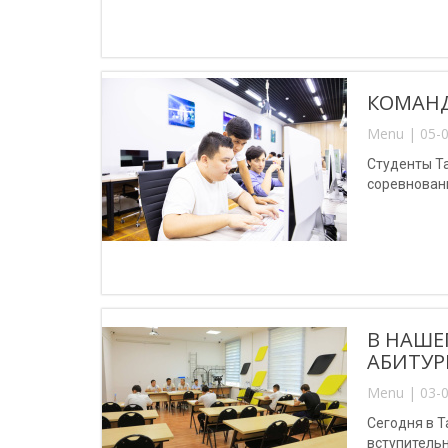
КОМАНД
Menu | 05-0
Студенты Т
соревновани
В НАШЕ
АБИТУР
Menu | 03-0
Сегодня в 
вступитель