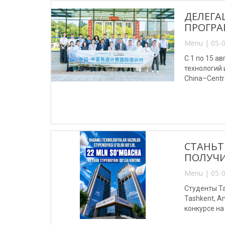
ДЕЛЕГА
ПРОГРА
Menu | 05-0
С 1 по 15 
технологий
China–Centr
(Китай).
СТАНЬТ
ПОЛУЧИ
Menu | 05-0
Студенты Та
Tashkent, A
конкурсе на