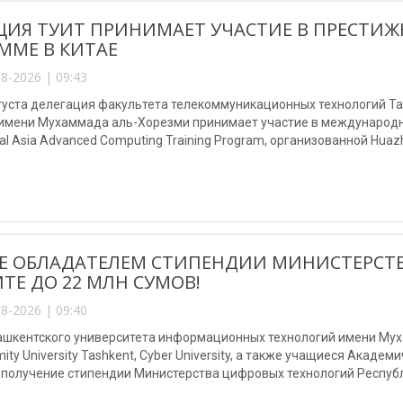
ЦИЯ ТУИТ ПРИНИМАЕТ УЧАСТИЕ В ПРЕСТ
ММЕ В КИТАЕ
8-2026 | 09:43
августа делегация факультета телекоммуникационных технологий 
 имени Мухаммада аль-Хорезми принимает участие в международно
al Asia Advanced Computing Training Program, организованной Huazho
Е ОБЛАДАТЕЛЕМ СТИПЕНДИИ МИНИСТЕРСТ
ТЕ ДО 22 МЛН СУМОВ!
8-2026 | 09:40
шкентского университета информационных технологий имени Мухам
mity University Tashkent, Cyber University, а также учащиеся Акаде
 получение стипендии Министерства цифровых технологий Республ