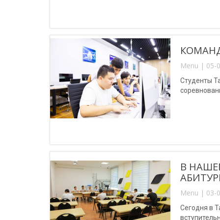
КОМАНД
Menu | 05-0
Студенты Т
соревновани
В НАШЕ
АБИТУР
Menu | 03-0
Сегодня в 
вступитель