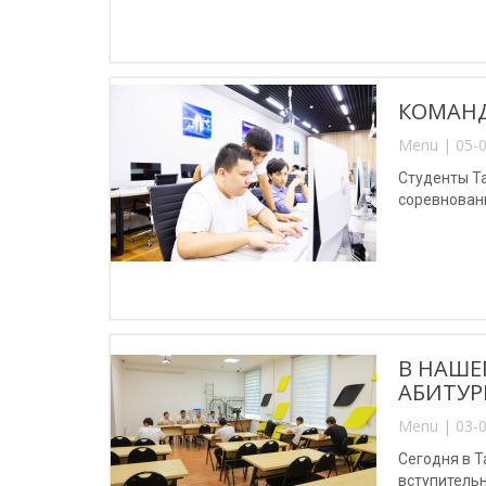
КОМАНД
Menu | 05-0
Студенты Т
соревновани
В НАШЕ
АБИТУР
Menu | 03-0
Сегодня в 
вступитель