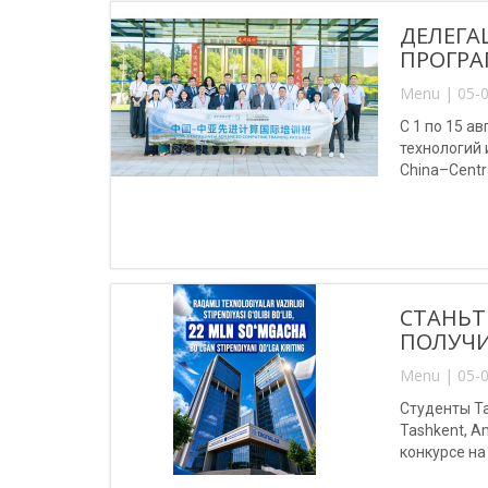
ДЕЛЕГА
ПРОГРА
Menu | 05-0
С 1 по 15 
технологий
China–Centr
(Китай).
СТАНЬТ
ПОЛУЧИ
Menu | 05-0
Студенты Та
Tashkent, A
конкурсе на