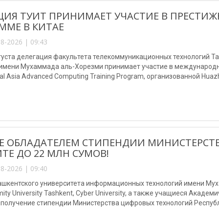
ЦИЯ ТУИТ ПРИНИМАЕТ УЧАСТИЕ В ПРЕСТ
ММЕ В КИТАЕ
8-2026 | 09:43
августа делегация факультета телекоммуникационных технологий 
 имени Мухаммада аль-Хорезми принимает участие в международно
al Asia Advanced Computing Training Program, организованной Huazho
Е ОБЛАДАТЕЛЕМ СТИПЕНДИИ МИНИСТЕРСТ
ТЕ ДО 22 МЛН СУМОВ!
8-2026 | 09:40
шкентского университета информационных технологий имени Мухам
mity University Tashkent, Cyber University, а также учащиеся Акаде
 получение стипендии Министерства цифровых технологий Республ