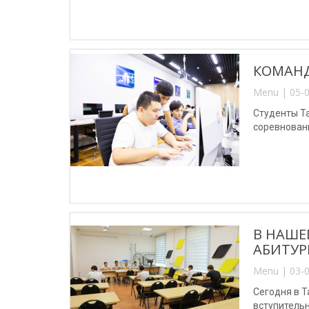
КОМАНД
Menu | 05-0
Студенты Т
соревновани
В НАШЕ
АБИТУР
Menu | 03-0
Сегодня в 
вступитель