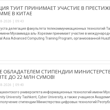
ЦИЯ ТУИТ ПРИНИМАЕТ УЧАСТИЕ В ПРЕСТ
ММЕ В КИТАЕ
8-2026 | 09:43
августа делегация факультета телекоммуникационных технологий 
 имени Мухаммада аль-Хорезми принимает участие в международно
al Asia Advanced Computing Training Program, организованной Huazho
Е ОБЛАДАТЕЛЕМ СТИПЕНДИИ МИНИСТЕРСТ
ТЕ ДО 22 МЛН СУМОВ!
8-2026 | 09:40
шкентского университета информационных технологий имени Мухам
mity University Tashkent, Cyber University, а также учащиеся Акаде
 получение стипендии Министерства цифровых технологий Республ