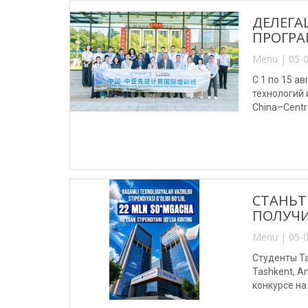
ДЕЛЕГА
ПРОГРА
Menu | 05-0
С 1 по 15 
технологий
China–Centr
(Китай).
СТАНЬТ
ПОЛУЧИ
Menu | 05-0
Студенты Та
Tashkent, A
конкурсе на