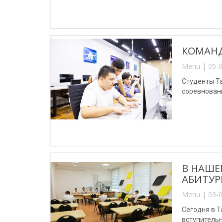
КОМАНД
Menu | 05-0
Студенты Т
соревновани
В НАШЕ
АБИТУР
Menu | 03-0
Сегодня в 
вступитель