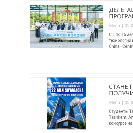
ДЕЛЕГА
ПРОГРА
Menu | 05-0
С 1 по 15 
технологий
China–Centr
(Китай).
СТАНЬТ
ПОЛУЧИ
Menu | 05-0
Студенты Та
Tashkent, A
конкурсе на