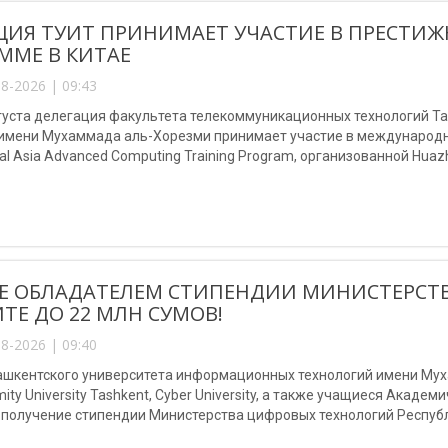
ЦИЯ ТУИТ ПРИНИМАЕТ УЧАСТИЕ В ПРЕСТ
ММЕ В КИТАЕ
8-2026 | 09:43
августа делегация факультета телекоммуникационных технологий 
 имени Мухаммада аль-Хорезми принимает участие в международно
al Asia Advanced Computing Training Program, организованной Huazho
Е ОБЛАДАТЕЛЕМ СТИПЕНДИИ МИНИСТЕРСТ
ТЕ ДО 22 МЛН СУМОВ!
8-2026 | 09:40
шкентского университета информационных технологий имени Мухам
mity University Tashkent, Cyber University, а также учащиеся Акаде
 получение стипендии Министерства цифровых технологий Республ