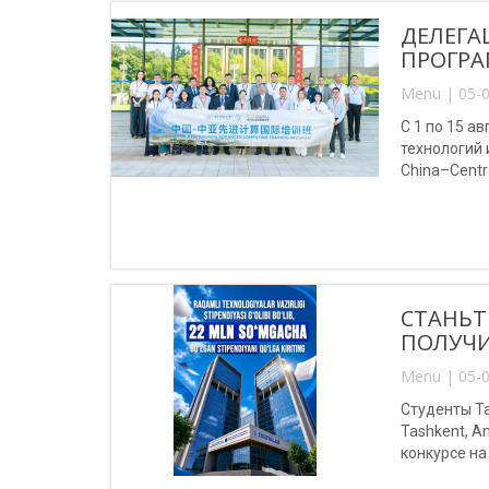
ДЕЛЕГА
ПРОГРА
Menu | 05-0
С 1 по 15 
технологий
China–Centr
(Китай).
СТАНЬТ
ПОЛУЧИ
Menu | 05-0
Студенты Та
Tashkent, A
конкурсе на