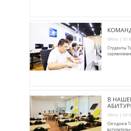
КОМАНД
Menu | 05-0
Студенты Т
соревновани
В НАШЕ
АБИТУР
Menu | 03-0
Сегодня в 
вступитель