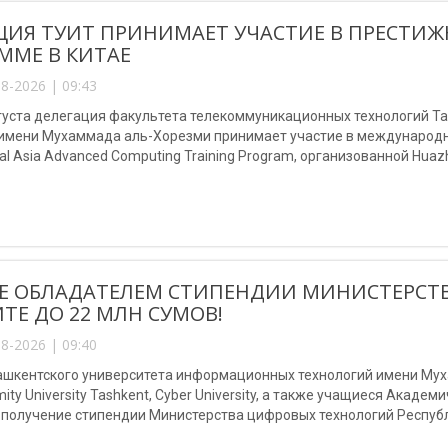
ЦИЯ ТУИТ ПРИНИМАЕТ УЧАСТИЕ В ПРЕСТ
ММЕ В КИТАЕ
8-2026 | 09:43
августа делегация факультета телекоммуникационных технологий 
 имени Мухаммада аль-Хорезми принимает участие в международно
al Asia Advanced Computing Training Program, организованной Huazho
Е ОБЛАДАТЕЛЕМ СТИПЕНДИИ МИНИСТЕРСТ
ТЕ ДО 22 МЛН СУМОВ!
8-2026 | 09:40
шкентского университета информационных технологий имени Мухам
mity University Tashkent, Cyber University, а также учащиеся Акаде
 получение стипендии Министерства цифровых технологий Республ