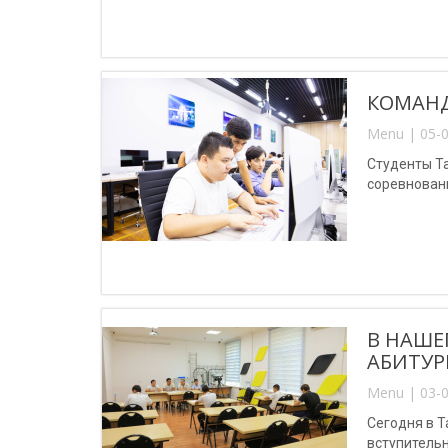
КОМАНД
Menu | 05-0
Студенты Т
соревновани
В НАШЕ
АБИТУР
Menu | 03-0
Сегодня в 
вступитель