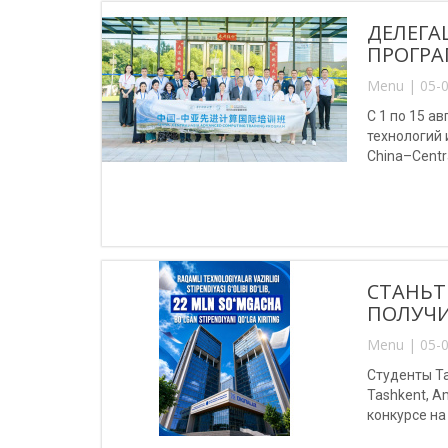
ДЕЛЕГА
ПРОГРА
Menu | 05-0
С 1 по 15 
технологий
China–Centr
(Китай).
СТАНЬТ
ПОЛУЧИ
Menu | 05-0
Студенты Та
Tashkent, A
конкурсе на