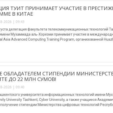
ЦИЯ ТУИТ ПРИНИМАЕТ УЧАСТИЕ В ПРЕСТ
ММЕ В КИТАЕ
8-2026 | 09:43
августа делегация факультета телекоммуникационных технологий 
 имени Мухаммада аль-Хорезми принимает участие в международно
al Asia Advanced Computing Training Program, организованной Huazho
Е ОБЛАДАТЕЛЕМ СТИПЕНДИИ МИНИСТЕРСТ
ТЕ ДО 22 МЛН СУМОВ!
8-2026 | 09:40
шкентского университета информационных технологий имени Мухам
mity University Tashkent, Cyber University, а также учащиеся Акаде
 получение стипендии Министерства цифровых технологий Республ