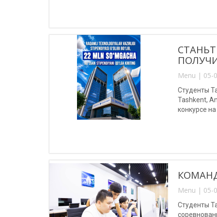
СТАНЬТ
ПОЛУЧИ
Menu | 05-0
Студенты Та
Tashkent, A
конкурсе на
КОМАНД
Menu | 05-0
Студенты Т
соревновани