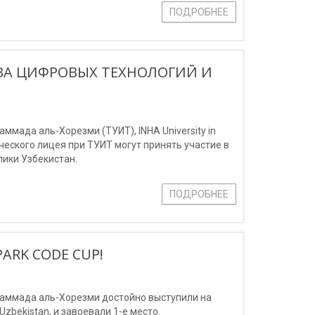
ПОДРОБНЕЕ
ВА ЦИФРОВЫХ ТЕХНОЛОГИЙ И
мада аль-Хорезми (ТУИТ), INHA University in
мического лицея при ТУИТ могут принять участие в
ики Узбекистан.
ПОДРОБНЕЕ
ARK CODE CUP!
аммада аль-Хорезми достойно выступили на
zbekistan, и завоевали 1-е место.