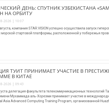
ЧЕСКИЙ ДЕНЬ: СПУТНИК УЗБЕКИСТАНА «SA
Н НА ОРБИТУ
8-2026 | 10:07
августа, компания STAR.VISION успешно осуществила запуск гипер
с морской стартовой платформы, расположенной у побережья пров
ЦИЯ ТУИТ ПРИНИМАЕТ УЧАСТИЕ В ПРЕСТ
ММЕ В КИТАЕ
8-2026 | 09:43
августа делегация факультета телекоммуникационных технологий 
 имени Мухаммада аль-Хорезми принимает участие в международно
al Asia Advanced Computing Training Program, организованной Huazho