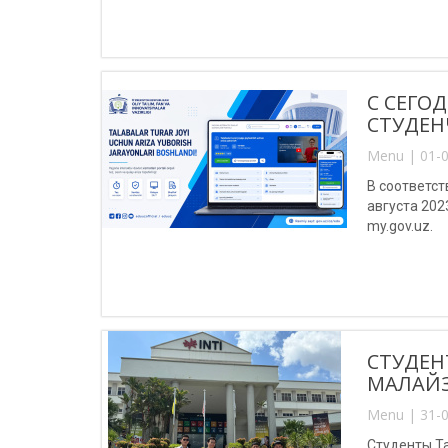
С СЕГО
СТУДЕН
Menu | 01-0
В соответс
августа 202
my.gov.uz.
СТУДЕН
МАЛАЙ
Menu | 31-0
Студенты Т