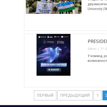
двухмесячно
University (
PRESIDE
Menu | 31-0
У команд, 
возможность
ПЕРВЫЙ
ПРЕДЫДУЩИЙ
1