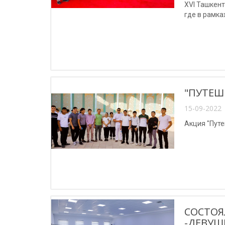
XVI Ташкен
где в рамк
"ПУТЕШ
15-09-2022 
Акция "Путе
СОСТОЯ
-ДЕВУШ