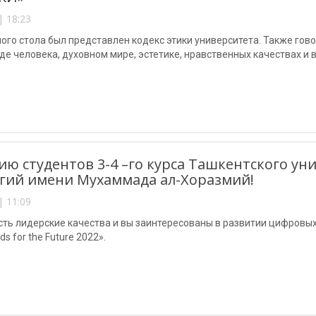
| 18:23
лого стола был представлен кодекс этики университета. Также гов
е человека, духовном мире, эстетике, нравственных качествах и 
ю студентов 3-4 –го курса Ташкентского у
гий имени Мухаммада ал-Хоразмий!
| 11:09
есть лидерские качества и вы заинтересованы в развитии цифровых
s for the Future 2022».