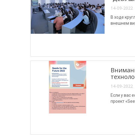
14-09-2022 
В ходе круг
внешнем вид
Внимани
техноло
14-09-2022 
Если у вас 
проект «Seed