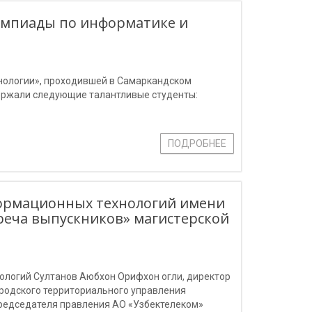
импиады по информатике и
нологии», проходившей в Самаркандском
ержали следующие талантливые студенты:
ПОДРОБНЕЕ
формационных технологий имени
реча выпускников» магистерской
ологий Султанов Аюбхон Орифхон огли, директор
родского территориального управления
председателя правления АО «Узбектелеком»