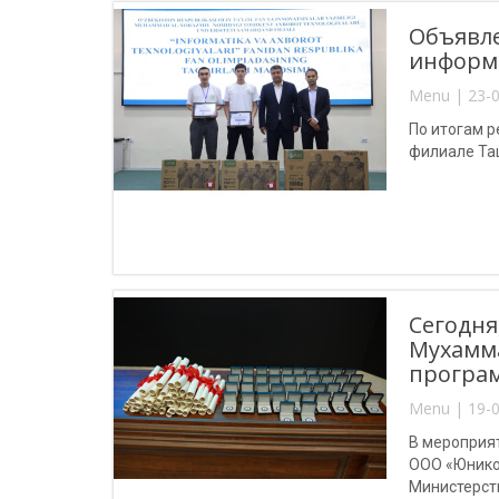
Объявле
информ
Menu | 23-0
По итогам 
филиале Та
Сегодня
Мухамма
програ
Menu | 19-0
В мероприя
ООО «Юнико
Министерст