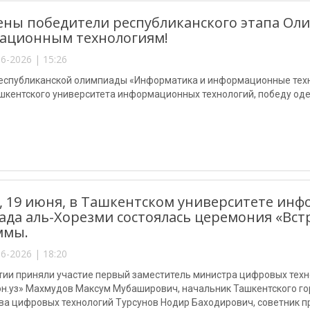
ны победители республиканского этапа Ол
ационным технологиям!
6-2026 | 15:26
республиканской олимпиады «Информатика и информационные тех
шкентского университета информационных технологий, победу од
, 19 июня, в Ташкентском университете ин
да аль-Хорезми состоялась церемония «Вст
ммы.
6-2026 | 18:20
тии приняли участие первый заместитель министра цифровых техн
н.уз» Махмудов Максум Мубаширович, начальник Ташкентского го
ва цифровых технологий Турсунов Нодир Баходирович, советник 