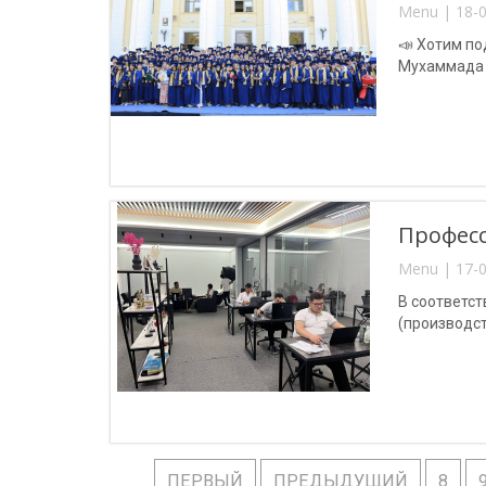
Menu | 18-0
📣 Хотим по
Мухаммада 
Професс
Menu | 17-0
В соответст
(производст
ПЕРВЫЙ
ПРЕДЫДУЩИЙ
8