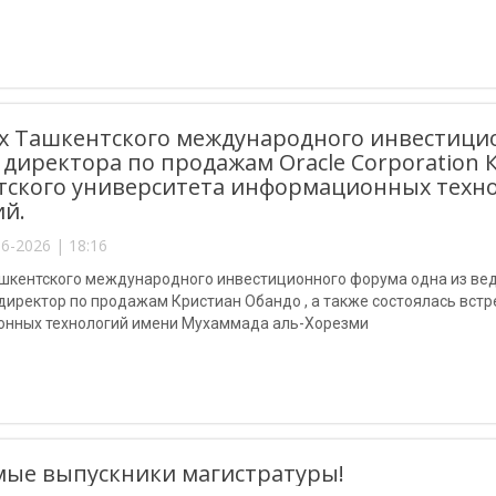
Хуршид Мирсабирович, которые присутствовали в качестве почетн
но вручили выпускникам памятные таблички и
х Ташкентского международного инвестицио
 директора по продажам Oracle Corporation
ского университета информационных техно
й.
6-2026 | 18:16
ашкентского международного инвестиционного форума одна из вед
 директор по продажам Кристиан Обандо , а также состоялась вст
нных технологий имени Мухаммада аль-Хорезми
ые выпускники магистратуры!