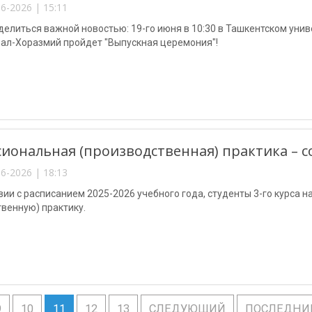
6-2026 | 15:11
делиться важной новостью: 19-го июня в 10:30 в Ташкентском ун
ал-Хоразмий пройдет "Выпускная церемония"!
иональная (производственная) практика – с
6-2026 | 18:13
вии с расписанием 2025-2026 учебного года, студенты 3-го курса
венную) практику.
9
10
11
12
13
СЛЕДУЮЩИЙ
ПОСЛЕДНИ