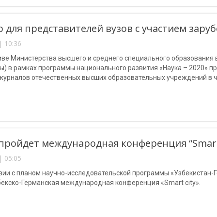
 для представителей вузов с участием зару
| 10:36
ве Министерства высшего и среднего специального образования в 
ы) в рамках программы национального развития «Наука – 2020» п
журналов отечественных высших образовательных учреждений в ч
пройдет международная конференция “Smart 
| 05:05
вии с планом научно-исследовательской программы «Узбекистан-Г
бекско-Германская международная конференция «Smart city».