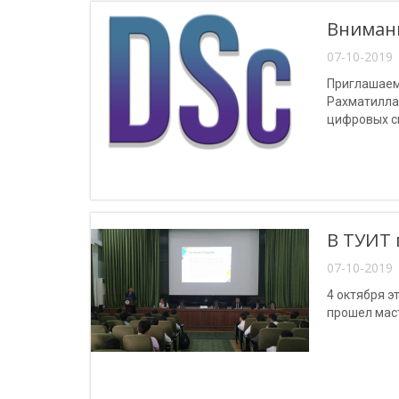
Внимани
07-10-2019 
Приглашаем
Рахматилла
цифровых си
– «Телеком
В ТУИТ 
07-10-2019 
4 октября 
прошел маст