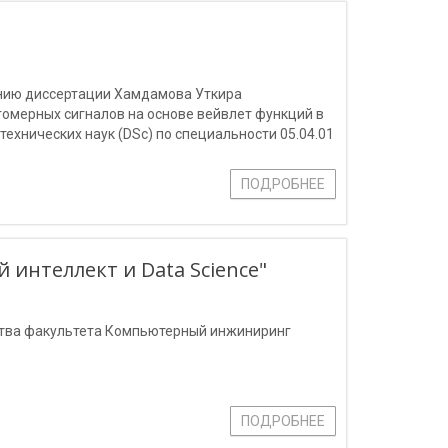
ению диссертации Хамдамова Уткира
омерных сигналов на основе вейвлет функций в
ехнических наук (DSc) по специальности 05.04.01
коммуникаций. Распределение информации».
ПОДРОБНЕЕ
 интеллект и Data Science"
дства факультета Компьютерный инжиниринг
ПОДРОБНЕЕ