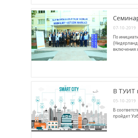
Семинар
07-10-2019 
По инициати
(Нидерланд
включения 
В ТУИТ 
05-10-2019 
В соответст
пройдет Уз