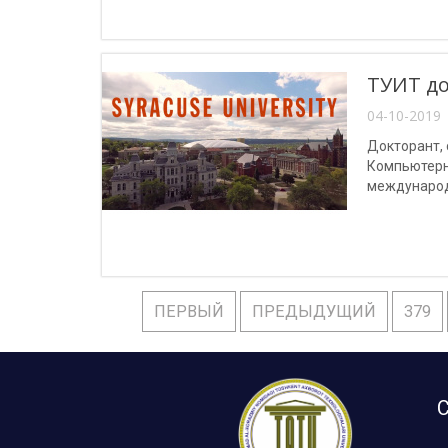
ТУИТ до
04-10-2019 
Докторант,
Компьютерн
международн
ПЕРВЫЙ
ПРЕДЫДУЩИЙ
379
С