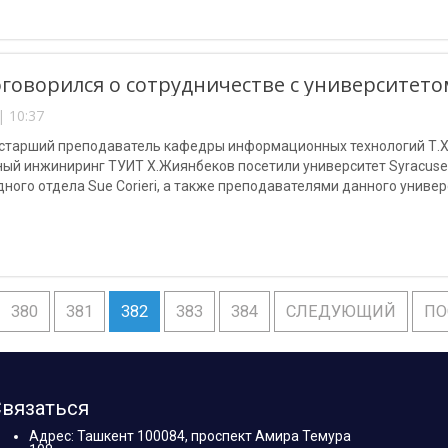
говорился о сотрудничестве с университетом
| 10:37
 старший преподаватель кафедры информационных технологий Т.Х
ый инжиниринг ТУИТ Х.Жиянбеков посетили университет Syracuse 
ого отдела Sue Corieri, а также преподавателями данного универ
380
381
382
383
384
СЛЕДУЮЩИЙ
ПО
вязаться
Адрес: Ташкент 100084, проспект Амира Темура