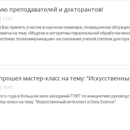
ю преподавателей и докторантов!
| 11:51
 Вас принять участие в научном семинаре, посвященном обсужд
евича на тему «Модели и алгоритмы параллельной обработки мног
стемах телекоммуникации» на соискание ученой степени доктора т
муникационные и компьютерные системы, сети и устройства теле
прошел мастер-класс на тему: “Искусственный
| 10:47
этого года в большом зале заседаний ТУИТ по инициативе руково
ер-класс на тему: "Искусственный интеллект и Data Science".