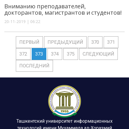
Вниманию преподавателей,
докторантов, магистрантов и студентов!
20-11-2019 | 06:22
ПЕРВЫЙ
ПРЕДЫДУЩИЙ
370
371
372
373
374
375
СЛЕДУЮЩИЙ
ПОСЛЕДНИЙ
Ташкентский университет информационных
технологий имени Мухаммада ал-Хоразмий