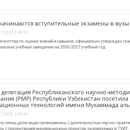
начинаются вступительные экзамены в вузы
7-2026 | 09:55
гентства по оценке знаний и навыков, официально утвержден гра
альные учебные заведения на 2026/2027 учебный год.
 делегация Республиканского научно-методи
ания (РМР) Республики Узбекистан посетил
ационных технологий имени Мухаммада аль
7-2026 | 09:34
та члены делегации ознакомились с деятельностью научно-практи
сь с презентацией инновационных проектов, реализуемых в ТУИТ.