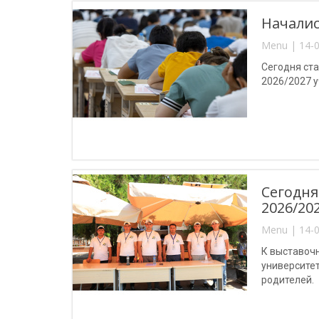
Началис
Menu | 14-0
Сегодня ст
2026/2027 у
Сегодня
2026/20
Menu | 14-0
К выставочн
университе
родителей.