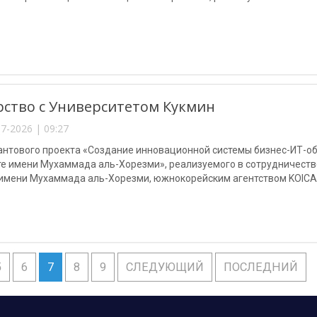
ство с Университетом Кукмин
7-2026 | 09:27
рантового проекта «Создание инновационной системы бизнес-ИТ-о
те имени Мухаммада аль-Хорезми», реализуемого в сотрудничест
 имени Мухаммада аль-Хорезми, южнокорейским агентством KOICA
ли и специалисты Университета Кукмин, внесшие существенный вкл
5
6
7
8
9
СЛЕДУЮЩИЙ
ПОСЛЕДНИЙ