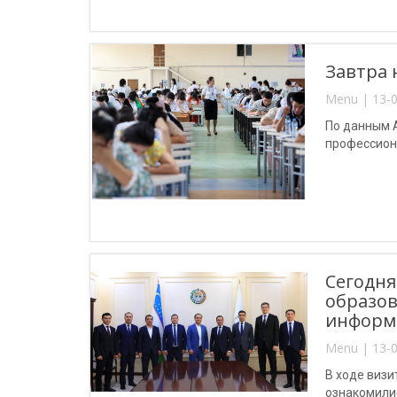
Завтра 
Menu | 13-0
По данным А
профессион
Сегодня
образов
информ
Menu | 13-0
В ходе визи
ознакомили