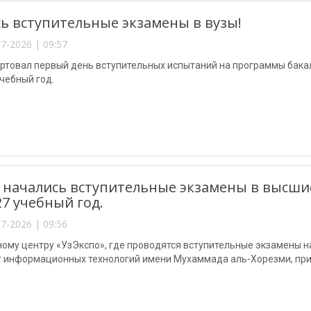
ь вступительные экзамены в вузы!
7-2026 | 09:57
артовал первый день вступительных испытаний на программы бака
чебный год.
 начались вступительные экзамены в высши
27 учебный год.
7-2026 | 09:56
ому центру «УзЭкспо», где проводятся вступительные экзамены н
т информационных технологий имени Мухаммада аль-Хорезми, при