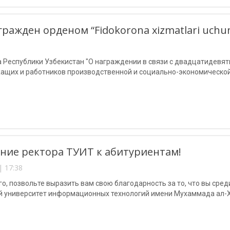
ражден орденом “Fidokorona xizmatlari uchun
 Республики Узбекистан "О награждении в связи с двадцатидевя
ащих и работников производственной и социально-экономической
ие ректора ТУИТ к абитуриентам!
| 17:38
о, позвольте выразить вам свою благодарность за то, что вы ср
й университет информационных технологий имени Мухаммада ал-