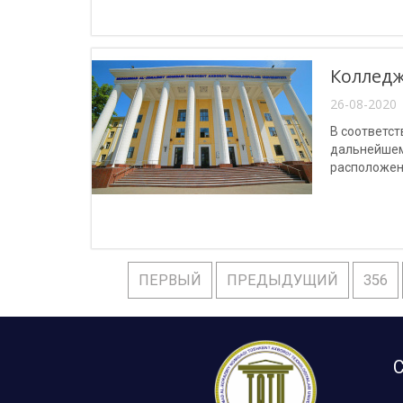
Колледж
26-08-2020 
В соответст
дальнейшем
расположенн
Ташкентско
ПЕРВЫЙ
ПРЕДЫДУЩИЙ
356
С