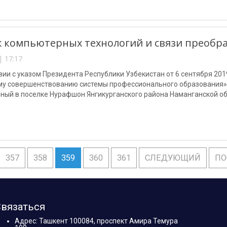
 компьютерных технологий и связи преобра
| 17:17
вии с указом Президента Республики Узбекистан от 6 сентября 20
у совершенствованию системы профессионального образования» 
ый в поселке Нурафшон Янгикурганского района Наманганской обл
м университете информационных технологий имени Мухаммада ал
357
358
359
360
361
СЛЕДУЮЩИЙ
ПО
вязаться
Адрес: Ташкент 100084, проспект Амира Темура