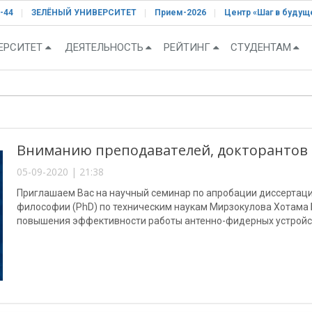
-44
ЗЕЛЁНЫЙ УНИВЕРСИТЕТ
Прием-2026
Центр «Шаг в будущ
ЕРСИТЕТ
ДЕЯТЕЛЬНОСТЬ
РЕЙТИНГ
СТУДЕНТАМ
Вниманию преподавателей, докторантов 
05-09-2020 | 21:38
Приглашаем Вас на научный семинар по апробации диссертаци
философии (PhD) по техническим наукам Мирзокулова Хотама 
повышения эффективности работы антенно-фидерных устройс
по специальности 05.04.02 – «Системы и устройства радиотехн
телевидения. Мобильные, волоконно-оптические системы связ