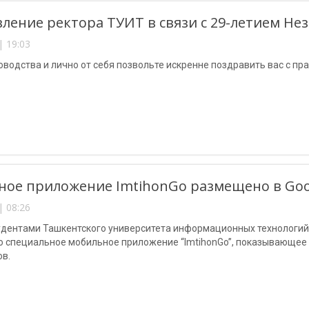
ление ректора ТУИТ в связи с 29-летием Н
| 19:03
оводства и лично от себя позвольте искренне поздравить вас с п
ое приложение ImtihonGo размещено в Goog
| 08:26
удентами Ташкентского университета информационных технологи
о специальное мобильное приложение “ImtihonGo”, показывающее
ов.