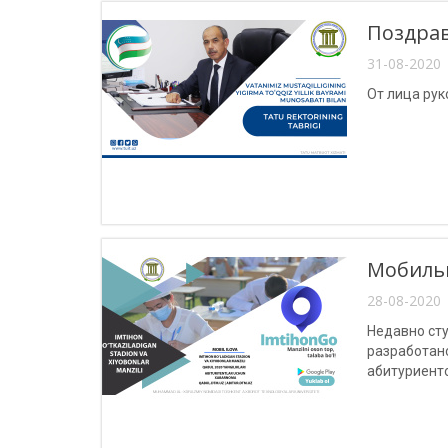
Поздрав
31-08-2020 
От лица рук
Мобильн
28-08-2020 
Недавно ст
разработан
абитуриент