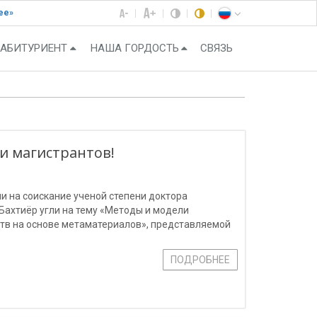
ее»
АБИТУРИЕНТ
НАША ГОРДОСТЬ
СВЯЗЬ
и магистрантов!
и на соискание ученой степени доктора
Бахтиёр угли на тему «Методы и модели
тв на основе метаматериалов», представляемой
ики, радионавигации, радиолокации и
и».
ПОДРОБНЕЕ