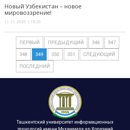
Новый Узбекистан – новое
мировоззрение!
11-11-2020 | 18:20
ПЕРВЫЙ
ПРЕДЫДУЩИЙ
346
347
348
349
350
351
СЛЕДУЮЩИЙ
ПОСЛЕДНИЙ
Ташкентский университет информационных
технологий имени Мухаммада ал-Хоразмий