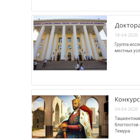
Доктора
18-04-2020 
Группа исс
местных усл
Конкурс
04-04-2020 
Ташкентски
блогпостов
Темура.