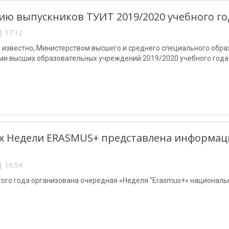
ю выпускников ТУИТ 2019/2020 учебного го
| 17:12
 известно, Министерством высшего и среднего специального обра
ми высших образовательных учреждений 2019/2020 учебного года
х Недели ERASMUS+ представлена информаци
| 16:54
того года организована очередная «Неделя "Erasmus+» националь