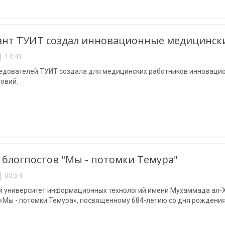
нт ТУИТ создал инновационные медицински
| 14:41
ледователей ТУИТ создала для медицинских работников инновацио
овий.
 блогпостов "Мы - потомки Темура"
| 00:54
й университет информационных технологий имени Мухаммада ал-Х
 «Мы - потомки Темура», посвященному 684-летию со дня рождени