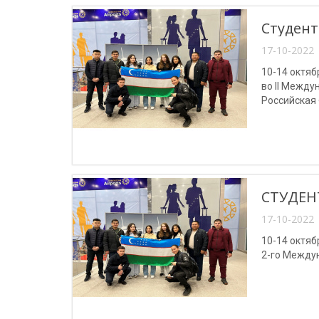
Студент
17-10-2022 
10-14 октяб
во II Между
Российская
СТУДЕН
17-10-2022 
10-14 октяб
2-го Междун