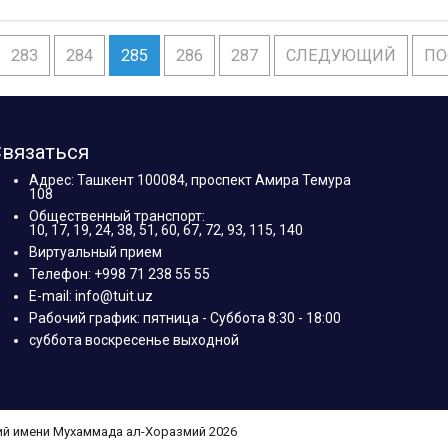
283
284
285
286
287
СЛЕДУЮЩИЙ
ПО
вязаться
Адрес: Ташкент 100084, проспект Амира Темура
108
Общественный транспорт:
10, 17, 19, 24, 38, 51, 60, 67, 72, 93, 115, 140
Виртуальный прием
Телефон: +998 71 238 55 55
E-mail: info@tuit.uz
Рабочий график: пятница - Суббота 8:30 - 18:00
суббота воскресенье выходной
ий имени Мухаммада ал-Хоразмий 2026