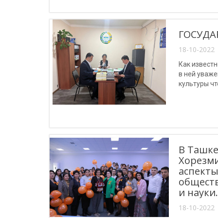
ГОСУДА
18-10-2022 
Как извест
в ней уваж
культуры чт
мероприяти
В Ташке
Хорезми
аспекты
обществ
и науки.
18-10-2022 