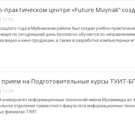
о-практическом центре «Future Muynak” соз
| 21:02
рошлого года в Муйнакском районе был создан учебно-практическ
нваря по сегодняшний день бесплатно обучается по направления
а видео и кино-продукции, а также в разработке компьютерных иг
 прием на Подготовительные курсы ТУИТ-БГ
| 12:28
й университет информационных технологий имени Мухаммада ал-Х
ельное отделение совместного факультета информационных техно
ых филиалах ТУИТ.