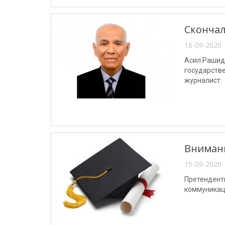
Скончал
16-09-2020 
Асил Рашидо
государств
журналист.
Внимани
15-09-2020 
Претендент
коммуникац