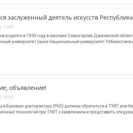
ся заслуженный деятель искусств Республик
| 12:00
в родился в 1930 году в кишлаке Совунгарлик Джизакской области
енный университет (ныне Национальный университет Узбекистана 
е, объявление!
| 16:53
ы в Базовую докторантуру (PhD) должны обратиться в ТУИТ или 
ионных технологий при ТУИТ с заявлением и представить следую