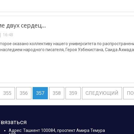
е двух сердец…
| 16:48
оторое оказано коллективу нашего университета по распростране
наследием народного писателя, Героя Узбекистана, Саида Ахмада 
355
356
357
358
359
СЛЕДУЮЩИЙ
ПО
вязаться
Адрес: Ташкент 100084, проспект Амира Темура