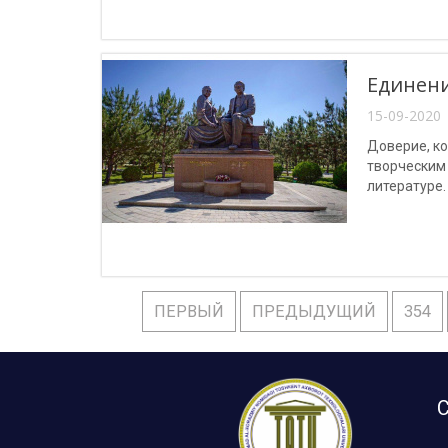
Единени
15-09-2020 
Доверие, к
творческим 
литературе.
ПЕРВЫЙ
ПРЕДЫДУЩИЙ
354
С