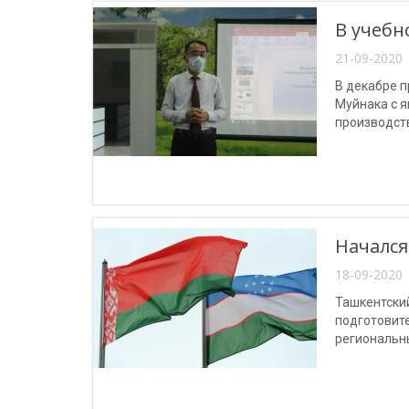
В учебн
21-09-2020 
В декабре п
Муйнака с я
производств
Начался
18-09-2020 
Ташкентски
подготовит
региональн