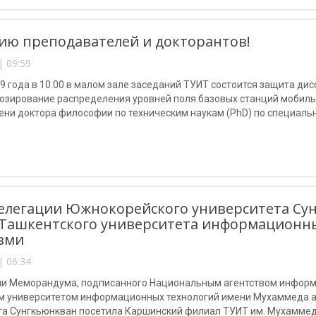
ю преподавателей и докторантов!
| 09:59
9 года в 10:00 в малом зале заседаний ТУИТ состоится защита д
нозирование распределения уровней поля базовых станций мобиль
ени доктора философии по техническим наукам (PhD) по специально
и, радионавигации, радиолокации и телевидения. Мобильные, вол
елегации Южнокорейского университета Су
Ташкентского университета информационн
зми
| 06:34
ии Меморандума, подписанного Национальным агентством информ
м университетом информационных технологий имени Мухаммеда ал
та Сунгкьюнкван посетила Каршинский филиал ТУИТ им. Мухаммеда