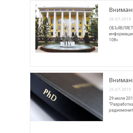
Вниман
26-07-2019 
ОБЪЯВЛЯЕТС
информацион
108».
Внимани
25-07-2019 
29 июля 201
“Разработка
радиомонито
“Системы и 
системы свя