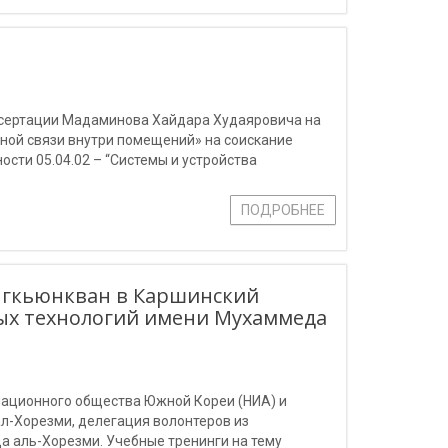
иссертации Мадаминова Хайдара Худаяровича на
ной связи внутри помещений» на соискание
сти 05.04.02 – “Системы и устройства
оконно-оптические системы связи”.
ПОДРОБНЕЕ
нгкьюнкван в Каршинский
ых технологий имени Мухаммеда
ационного общества Южной Кореи (НИА) и
-Хорезми, делегация волонтеров из
 аль-Хорезми. Учебные тренинги на тему