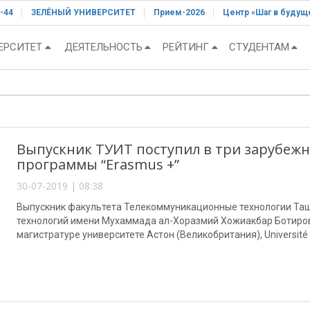
-44
ЗЕЛЁНЫЙ УНИВЕРСИТЕТ
Прием-2026
Центр «Шаг в будущ
ЕРСИТЕТ
ДЕЯТЕЛЬНОСТЬ
РЕЙТИНГ
СТУДЕНТАМ
Выпускник ТУИТ поступил в три зарубежн
программы “Erasmus +”
30-07-2019 | 08:38
Выпускник факультета Телекоммуникационные технологии Та
технологий имени Мухаммада ал-Хоразмий Хожиакбар Ботиров 
магистратуре университете Астон (Великобритания), Université
(Греция) в рамках программы «Erasmus +».