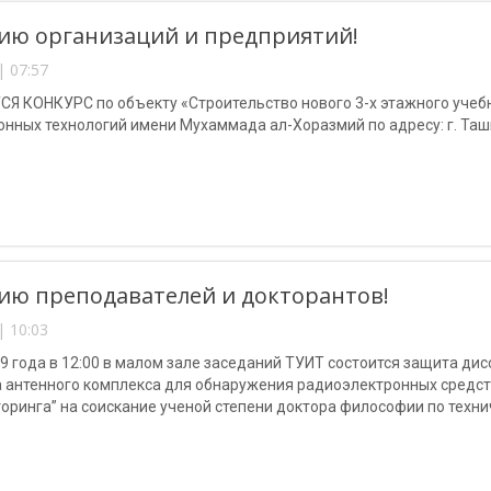
ию организаций и предприятий!
| 07:57
Я КОНКУРС по объекту «Строительство нового 3-х этажного учебн
ных технологий имени Мухаммада ал-Хоразмий по адресу: г. Ташк
ю преподавателей и докторантов!
| 10:03
9 года в 12:00 в малом зале заседаний ТУИТ состоится защита ди
 антенного комплекса для обнаружения радиоэлектронных средств
ринга” на соискание ученой степени доктора философии по технич
устройства радиотехники, радионавигации, радиолокации и телев
зи”.