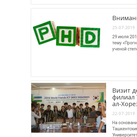
Внимани
25-07-2019 
29 июля 201
тему «Прог
ученой степ
радиотехник
Визит д
филиал 
ал-Хоре
22-07-2019 
На основан
Ташкентски
Университе