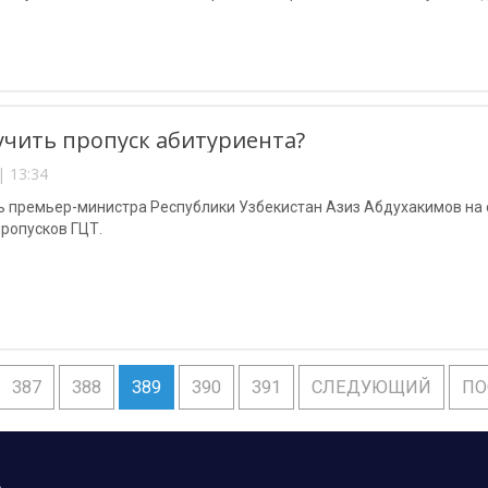
ое обеспечение в ИКТ» были организованы и проведены волонтера
учить пропуск абитуриента?
| 13:34
 премьер-министра Республики Узбекистан Азиз Абдухакимов на 
ропусков ГЦТ.
387
388
389
390
391
СЛЕДУЮЩИЙ
ПО