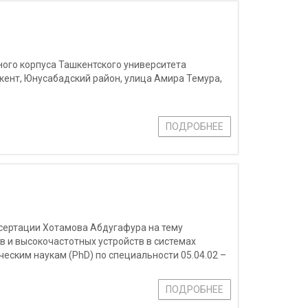
ого корпуса Ташкентского университета
ент, Юнусабадский район, улица Амира Темура,
ПОДРОБНЕЕ
ссертации Хотамова Абдугафура на тему
 и высокочастотных устройств в системах
еским наукам (PhD) по специальности 05.04.02 –
идения. Мобильные, волоконно-оптические
ПОДРОБНЕЕ