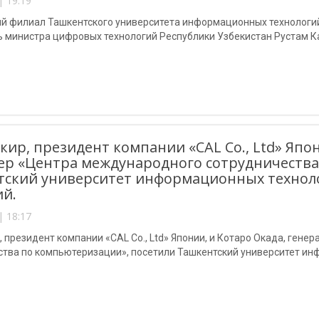
| 19:19
ий филиал Ташкентского университета информационных технологи
ь министра цифровых технологий Республики Узбекистан Рустам 
кир, президент компании «CAL Co., Ltd» Япо
р «Центра международного сотрудничества
ский университет информационных технол
й.
| 18:17
 президент компании «CAL Co., Ltd» Японии, и Котаро Окада, ге
ства по компьютеризации», посетили Ташкентский университет и