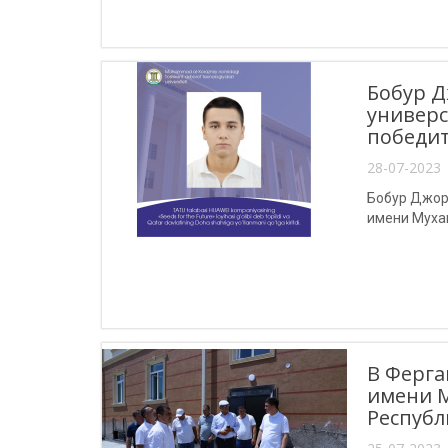
Бобур Д
универс
победит
28-07-2023 
Бобур Джор
имени Мухам
В Ферга
имени М
Республ