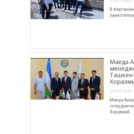
25-07-2023 
В Ферганск
заместител
Маеда А
менедже
Ташкент
Хоразми
24-07-2023 
Маеда Акир,
сотрудниче
Хоразмий.