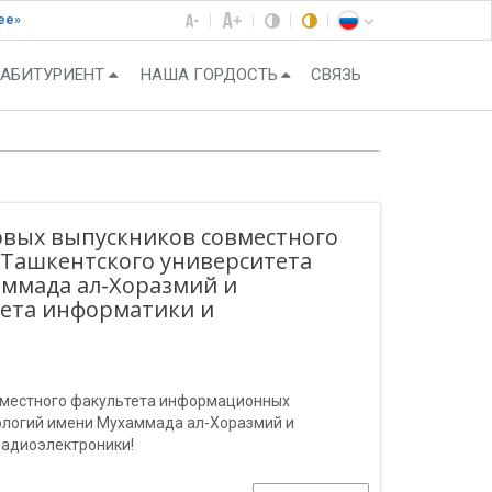
ее»
АБИТУРИЕНТ
НАША ГОРДОСТЬ
СВЯЗЬ
рвых выпускников cовместного
Ташкентского университета
ммада ал-Хоразмий и
тета информатики и
овместного факультета информационных
ологий имени Мухаммада ал-Хоразмий и
радиоэлектроники!