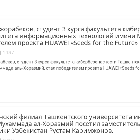
жорабеков, студент 3 курса факультета киб
итета информационных технологий имени М
елем проекта HUAWEI «Seeds for the Future» 
| 14:37
абеков, студент 3 курса факультета кибербезопасности Ташкентс
мада аль-Хоразмий, стал победителем проекта HUAWEI «Seeds for t
нский филиал Ташкентского университета 
ухаммада ал-Хоразмий посетил заместител
ики Узбекистан Рустам Каримжонов.