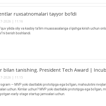
entlar ruxsatnomalari tayyor bo‘ldi
7-2026 | 11:16
uv yilida oliy va kasbiy ta’lim muassasalariga o‘qishga kirish uchun onl
”ni berish boshlandi.
r bilan tanishing. President Tech Award | Inc
7-2026 | 11:15
ogram — MVP yoki dastlabki prototipga ega bo‘lgan, mahsulotini rivojlant
lari uchun. Kimlar uchun? MVP yoki dastlabki prototipga ega bo‘lgan, mahs
tayotgan early-stage startup jamoalari uchun.