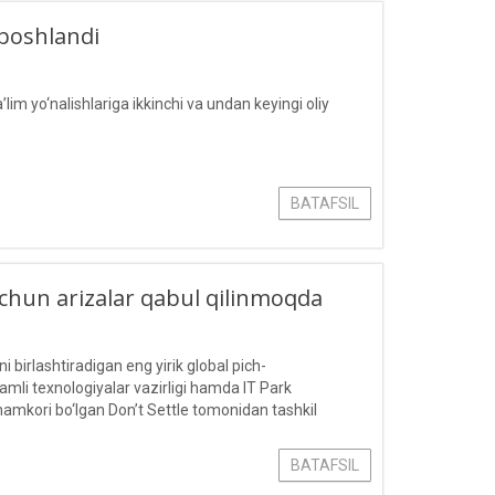
 boshlandi
im yo‘nalishlariga ikkinchi va undan keyingi oliy
BATAFSIL
chun arizalar qabul qilinmoqda
 birlashtiradigan eng yirik global pich-
mli texnologiyalar vazirligi hamda IT Park
mkori bo‘lgan Don’t Settle tomonidan tashkil
BATAFSIL