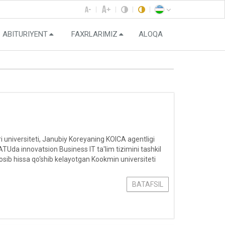
ABITURIYENT
FAXRLARIMIZ
ALOQA
niversiteti, Janubiy Koreyaning KOICA agentligi
Uda innovatsion Business IT ta'lim tizimini tashkil
nosib hissa qo‘shib kelayotgan Kookmin universiteti
BATAFSIL