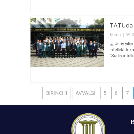
TATUda o
Menu | 09-0
💻 Joriy yil
intellekt tex
“Sun’iy intel
BIRINCHI
AVVALGI
5
6
7
B