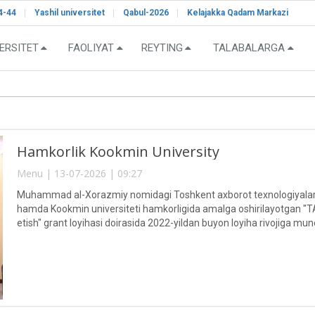
4-44
Yashil universitet
Qabul-2026
Kelajakka Qadam Markazi
ERSITET
FAOLIYAT
REYTING
TALABALARGA
Hamkorlik Kookmin University
Menu | 13-07-2026 | 09:27
Muhammad al-Xorazmiy nomidagi Toshkent axborot texnologiyalari u
hamda Kookmin universiteti hamkorligida amalga oshirilayotgan "TAT
etish" grant loyihasi doirasida 2022-yildan buyon loyiha rivojiga mu
professor-o‘qituvchilari va mutaxassislari taqdirlandilar.