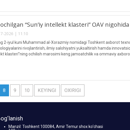
chilgan “Sun’iy intellekt klasteri” OAV nigohida
7-2026 | 11:10
ning 2-iyul kuni Muhammad al-Xorazmiy nomidagi Toshkent axborot texno
nologiyalarini rivojlantirish, ilmiy salohiyatni yuksaltirish hamda innov
lekt klasteri”ning ochilish marosimi keng jamoatchilik va ommaviy axborot v
8
9
10
KEYINGI
OXIRIGI
og‘lanish
Manzil: Toshkent 100084, Amir Temur shox ko‘chasi