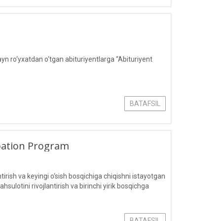
ayn ro‘yxatdan o‘tgan abituriyentlarga “Abituriyent
BATAFSIL
ubation Program
irish va keyingi o‘sish bosqichiga chiqishni istayotgan
ulotini rivojlantirish va birinchi yirik bosqichga
BATAFSIL