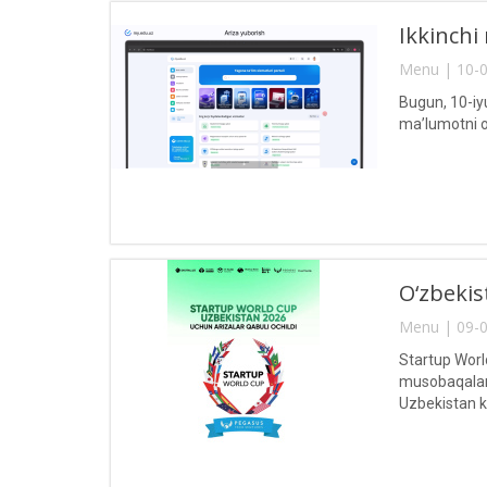
Ikkinchi
Menu | 10-0
Bugun, 10-iyu
ma’lumotni ol
O‘zbekis
Menu | 09-0
Startup World
musobaqalard
Uzbekistan k
etilmoqda.