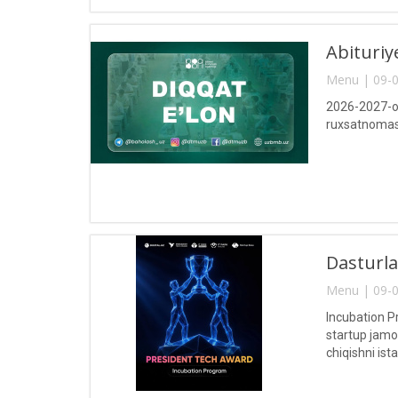
Abituriy
Menu | 09-0
2026-2027-o‘q
ruxsatnomasi
Dasturla
Menu | 09-0
Incubation Pr
startup jamoa
chiqishni is