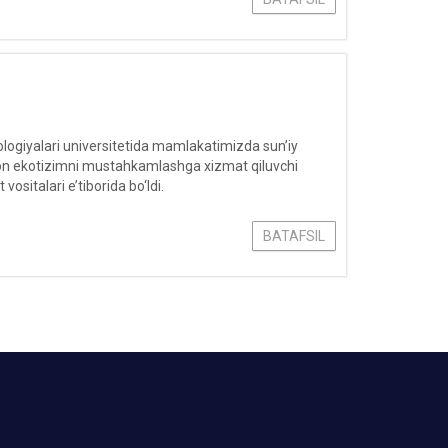
logiyalari universitetida mamlakatimizda sun’iy
atsion ekotizimni mustahkamlashga xizmat qiluvchi
ositalari e’tiborida bo‘ldi.
BATAFSIL