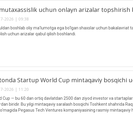
 mutaxassislik uchun onlayn arizalar topshirish
7-2026 | 09:38
ldan boshlab oliy ma’lumotga ega bo‘lgan shaxslar uchun bakalavriat ta’l
ish uchun arizalar qabul qilish boshlandi.
tonda Startup World Cup mintaqaviy bosqichi u
7-2026 | 11:20
 Cup — bu 60 dan ortiq davlatdan 2500 dan ziyod investor va startaplarni
an biridir. Bu yilgi mintaqaviy saralash bosqichi Toshkent shahrida Raqa
o‘magida Pegasus Tech Ventures kompaniyasining rasmiy mintaqaviy ha