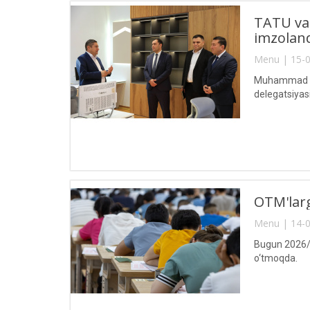
TATU va 
imzolan
Menu | 15-0
Muhammad al-
delegatsiyasi
OTM'larg
Menu | 14-0
Bugun 2026/20
o‘tmoqda.