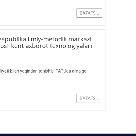
BATAFSIL
respublika ilmiy-metodik markazi
shkent axborot texnologiyalari
aoliyati bilan yaqindan tanishib, TATUda amalga
BATAFSIL