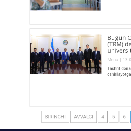
Bugun Oʻ
(TRM) d
universi
Menu | 13-0
Tashrif doira
oshirilayotga
BIRINCHI
AVVALGI
4
5
6