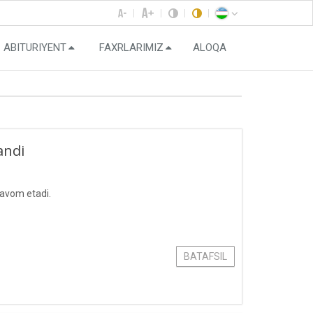
ABITURIYENT
FAXRLARIMIZ
ALOQA
andi
davom etadi.
BATAFSIL