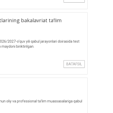
larining bakalavriat ta’lim
/2027-o‘quv yili qabul jarayonlari doirasida test
maydoni biriktirilgan.
BATAFSIL
chun oliy va professional ta’lim muassasalariga qabul