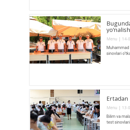
Bugundan
yo‘nalish
Menu | 14-0
Muhammad al-
sinovlari o‘
Ertadan 
Menu | 13-0
Bilim va mal
test sinovlar