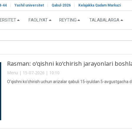
4-44
Yashil universitet
Qabul-2026
Kelajakka Qadam Markazi
ERSITET
FAOLIYAT
REYTING
TALABALARGA
Rasman: o‘qishni ko‘chirish jarayonlari boshl
Menu | 15-07-2026 | 10:10
O‘qishni ko‘chirish uchun arizalar qabuli 15-iyuldan 5-avgustgacha 