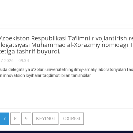
zbekiston Respublikasi Ta’limni rivojlantirish 
elegatsiyasi Muhammad al-Xorazmiy nomidagi To
tetiga tashrif buyurdi.
7-2026 | 09:34
sida delegatsiya a’zolari universitetning ilmiy-amaliy laboratoriyalari f
n innovatsion loyihalar taqdimoti bilan tanishdilar.
7
8
9
KEYINGI
OXIRIGI