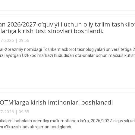
 2026/2027-o‘quv yili uchun oliy ta’lim tashkilot
lariga kirish test sinovlari boshlandi.
7-2026 | 09:56
Xorazmiy nomidagi Toshkent axborot texnologiyalari universitetiga 2026
tkazilayotgan UzExpo markazi hududidan ota-onalar uchun maxsus kutish 
OTM’larga kirish imtihonlari boshlanadi
7-2026 | 09:55
akalarni baholash agentligi ma’lumotlariga ko‘ra, 2026/2027-o‘quv yili u
ini o‘tkazish jadvali rasman tasdiqlandi.