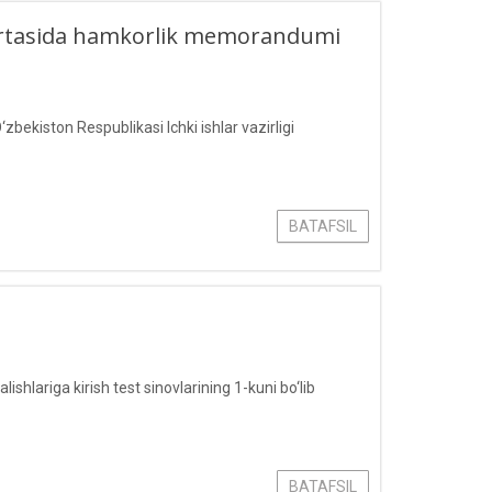
i o‘rtasida hamkorlik memorandumi
ekiston Respublikasi Ichki ishlar vazirligi
BATAFSIL
shlariga kirish test sinovlarining 1-kuni bo‘lib
BATAFSIL