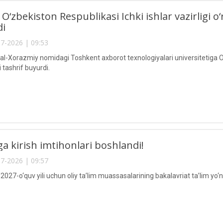
O‘zbekiston Respublikasi Ichki ishlar vazirlig
di
7-2026 | 09:53
Xorazmiy nomidagi Toshkent axborot texnologiyalari universitetiga O‘zb
 tashrif buyurdi.
a kirish imtihonlari boshlandi!
7-2026 | 09:57
27-o‘quv yili uchun oliy ta’lim muassasalarining bakalavriat ta’lim yo‘nali