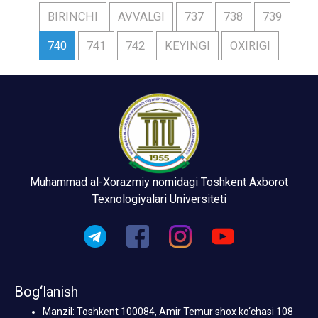
BIRINCHI
AVVALGI
737
738
739
740
741
742
KEYINGI
OXIRIGI
Muhammad al-Xorazmiy nomidagi Toshkent Axborot
Texnologiyalari Universiteti
Bog‘lanish
Manzil: Toshkent 100084, Amir Temur shox ko‘chasi 108