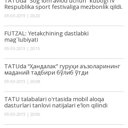
TATUda “Sog`lom avlod uchun” kubogi IV
Respublika sport festivaliga mezbonlik qildi.
09-03-2015 | 20:20
FUTZAL: Yetakchining dastlabki
mag`lubiyati
09-03-2015 | 20:15
TATUda “Ҳандалак” гуруҳи аъзоларининг
маданий тадбири бўлиб ўтди
09-03-2015 | 20:08
TATU talabalari o'rtasida mobil aloqa
dasturlari tanlovi natijalari e'lon qilindi
09-03-2015 | 20:06