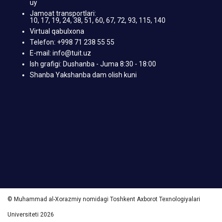
uy
Jamoat transportlari:
10, 17, 19, 24, 38, 51, 60, 67, 72, 93, 115, 140
Virtual qabulxona
Telefon: +998 71 238 55 55
E-mail: info@tuit.uz
Ish grafigi: Dushanba - Juma 8:30 - 18:00
Shanba Yakshanba dam olish kuni
© Muhammad al-Xorazmiy nomidagi Toshkent Axborot Texnologiyalari
Universiteti 2026