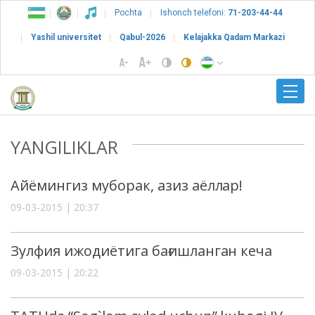
Pochta
Ishonch telefoni:
71-203-44-44
Yashil universitet
Qabul-2026
Kelajakka Qadam Markazi
YANGILIKLAR
Айёмингиз муборак, азиз аёллар!
09-03-2015 | 20:37
Зулфия ижодиётига бағишланган кеча
09-03-2015 | 20:22