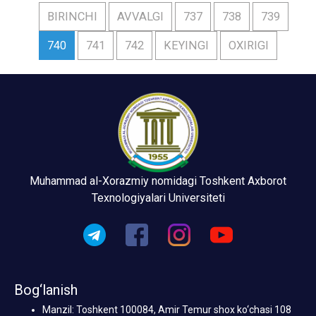
BIRINCHI
AVVALGI
737
738
739
740
741
742
KEYINGI
OXIRIGI
Muhammad al-Xorazmiy nomidagi Toshkent Axborot
Texnologiyalari Universiteti
Bog‘lanish
Manzil: Toshkent 100084, Amir Temur shox ko‘chasi 108