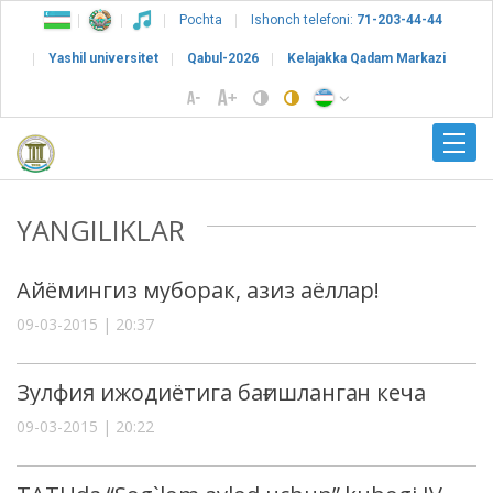
Pochta
Ishonch telefoni:
71-203-44-44
Yashil universitet
Qabul-2026
Kelajakka Qadam Markazi
YANGILIKLAR
Айёмингиз муборак, азиз аёллар!
09-03-2015 | 20:37
Зулфия ижодиётига бағишланган кеча
09-03-2015 | 20:22