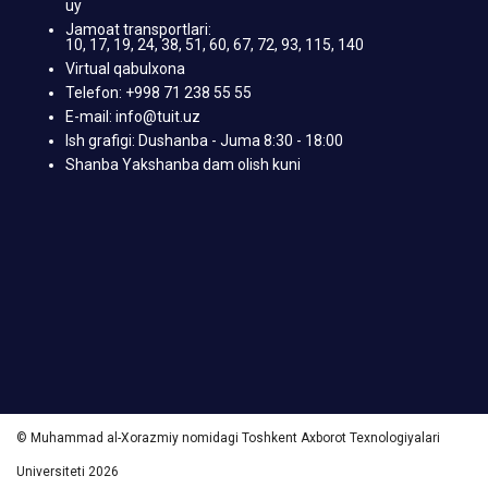
uy
Jamoat transportlari:
10, 17, 19, 24, 38, 51, 60, 67, 72, 93, 115, 140
Virtual qabulxona
Telefon: +998 71 238 55 55
E-mail: info@tuit.uz
Ish grafigi: Dushanba - Juma 8:30 - 18:00
Shanba Yakshanba dam olish kuni
© Muhammad al-Xorazmiy nomidagi Toshkent Axborot Texnologiyalari
Universiteti 2026