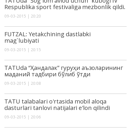
TATUda “Sog`lom avlod uchun” kubogi IV
Respublika sport festivaliga mezbonlik qildi.
09-03-2015 | 20:20
FUTZAL: Yetakchining dastlabki
mag`lubiyati
09-03-2015 | 20:15
TATUda “Ҳандалак” гуруҳи аъзоларининг
маданий тадбири бўлиб ўтди
09-03-2015 | 20:08
TATU talabalari o'rtasida mobil aloqa
dasturlari tanlovi natijalari e'lon qilindi
09-03-2015 | 20:06