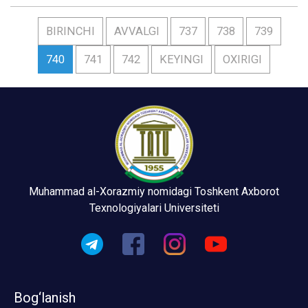
BIRINCHI
AVVALGI
737
738
739
740
741
742
KEYINGI
OXIRIGI
Muhammad al-Xorazmiy nomidagi Toshkent Axborot
Texnologiyalari Universiteti
Bog‘lanish