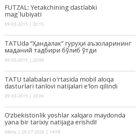
FUTZAL: Yetakchining dastlabki
mag`lubiyati
09-03-2015 | 20:15
TATUda “Ҳандалак” гуруҳи аъзоларининг
маданий тадбири бўлиб ўтди
09-03-2015 | 20:08
TATU talabalari o'rtasida mobil aloqa
dasturlari tanlovi natijalari e'lon qilindi
09-03-2015 | 20:06
O‘zbekistonlik yoshlar xalqaro maydonda
yana bir tarixiy natijaga erishdi!
Menu | 29-07-2026 | 14:58