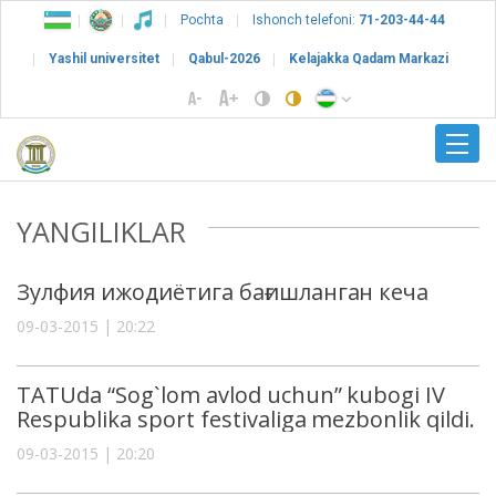
Pochta
Ishonch telefoni:
71-203-44-44
Yashil universitet
Qabul-2026
Kelajakka Qadam Markazi
YANGILIKLAR
Зулфия ижодиётига бағишланган кеча
09-03-2015 | 20:22
TATUda “Sog`lom avlod uchun” kubogi IV
Respublika sport festivaliga mezbonlik qildi.
09-03-2015 | 20:20