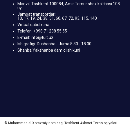
Manzil: Toshkent 100084, Amir Temur shox ko‘chasi 108
uy
Jamoat transportlari:
10, 17, 19, 24, 38, 51, 60, 67, 72, 93, 115, 140
Virtual qabulxona
Telefon: +998 71 238 55 55
E-mail: info@tuit.uz
Ish grafigi: Dushanba - Juma 8:30 - 18:00
Shanba Yakshanba dam olish kuni
© Muhammad al-Xorazmiy nomidagi Toshkent Axborot Texnologiyalari