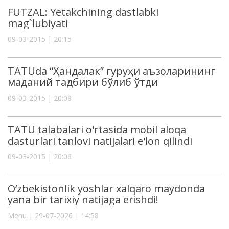
FUTZAL: Yetakchining dastlabki
mag`lubiyati
09-03-2015 | 20:15
TATUda “Ҳандалак” гуруҳи аъзоларининг
маданий тадбири бўлиб ўтди
09-03-2015 | 20:08
TATU talabalari o'rtasida mobil aloqa
dasturlari tanlovi natijalari e'lon qilindi
09-03-2015 | 20:06
O‘zbekistonlik yoshlar xalqaro maydonda
yana bir tarixiy natijaga erishdi!
Menu | 29-07-2026 | 14:58