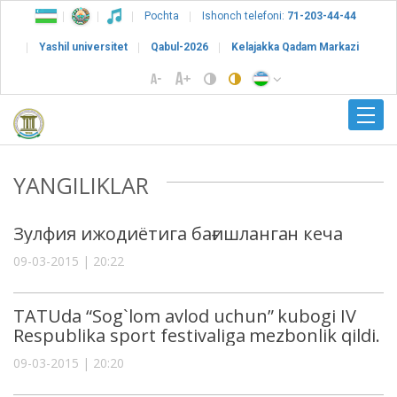
Pochta
Ishonch telefoni:
71-203-44-44
Yashil universitet
Qabul-2026
Kelajakka Qadam Markazi
YANGILIKLAR
Зулфия ижодиётига бағишланган кеча
09-03-2015 | 20:22
TATUda “Sog`lom avlod uchun” kubogi IV
Respublika sport festivaliga mezbonlik qildi.
09-03-2015 | 20:20