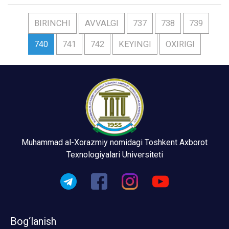
BIRINCHI
AVVALGI
737
738
739
740
741
742
KEYINGI
OXIRIGI
Muhammad al-Xorazmiy nomidagi Toshkent Axborot
Texnologiyalari Universiteti
Bog‘lanish