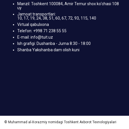
Manzil: Toshkent 100084, Amir Temur shox ko‘chasi 108
uy
Jamoat transportlari:
10, 17, 19, 24, 38, 51, 60, 67, 72, 93, 115, 140
Virtual qabulxona
Telefon: +998 71 238 55 55
E-mail: info@tuit.uz
Ish grafigi: Dushanba - Juma 8:30 - 18:00
Shanba Yakshanba dam olish kuni
© Muhammad al-Xorazmiy nomidagi Toshkent Axborot Texnologiyalari