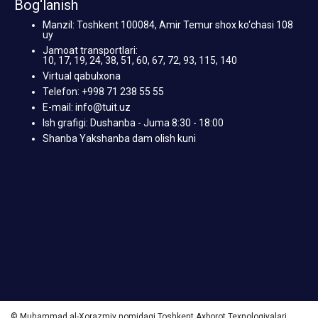
Bog‘lanish
Manzil: Toshkent 100084, Amir Temur shox ko‘chasi 108
uy
Jamoat transportlari:
10, 17, 19, 24, 38, 51, 60, 67, 72, 93, 115, 140
Virtual qabulxona
Telefon: +998 71 238 55 55
E-mail: info@tuit.uz
Ish grafigi: Dushanba - Juma 8:30 - 18:00
Shanba Yakshanba dam olish kuni
© Muhammad al-Xorazmiy nomidagi Toshkent Axborot Texnologiyalari