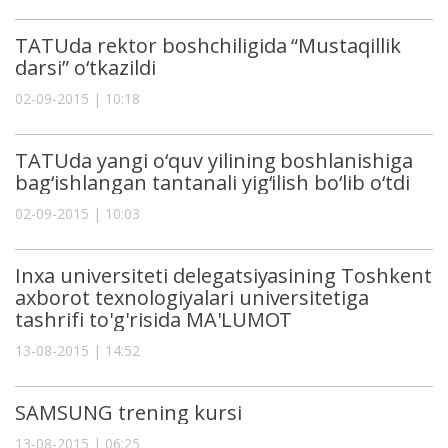
TATUda rektor boshchiligida “Mustaqillik
darsi” o‘tkazildi
02-09-2015 | 10:18
TATUda yangi o‘quv yilining boshlanishiga
bag‘ishlangan tantanali yig‘ilish bo‘lib o‘tdi
02-09-2015 | 10:03
Inxa universiteti delegatsiyasining Toshkent
axborot texnologiyalari universitetiga
tashrifi to'g'risida MA'LUMOT
13-08-2015 | 14:52
SAMSUNG trening kursi
13-08-2015 | 06:25