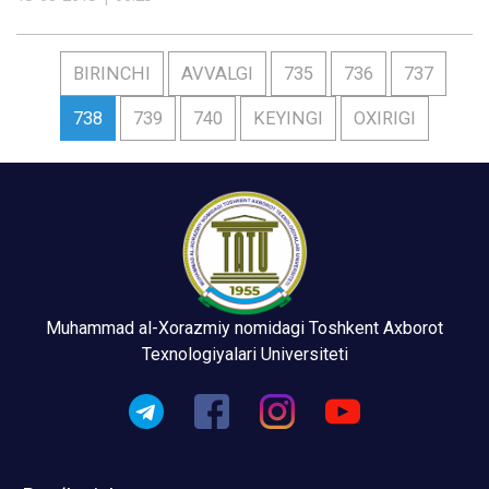
BIRINCHI
AVVALGI
735
736
737
738
739
740
KEYINGI
OXIRIGI
Muhammad al-Xorazmiy nomidagi Toshkent Axborot
Texnologiyalari Universiteti