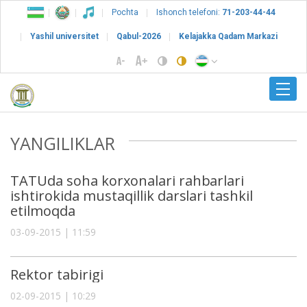
Pochta
Ishonch telefoni:
71-203-44-44
Yashil universitet
Qabul-2026
Kelajakka Qadam Markazi
YANGILIKLAR
TATUda soha korxonalari rahbarlari
ishtirokida mustaqillik darslari tashkil
etilmoqda
03-09-2015 | 11:59
Rektor tabirigi
02-09-2015 | 10:29