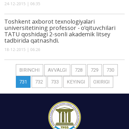
24-12-2015 | 06:35
Toshkent аxborot texnologiyаlаri
universitetining professor - o’qituvchilari
TATU qoshidagi 2-sonli akademik litsey
tadbirida qatnashdi.
18-12-2015 | 06:26
BIRINCHI
AVVALGI
728
729
730
731
732
733
KEYINGI
OXIRIGI