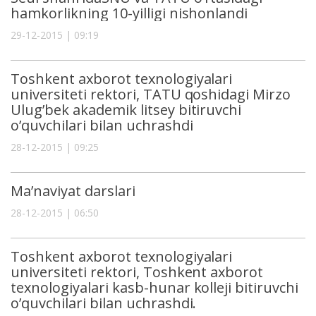
hamkorlikning 10-yilligi nishonlandi
29-12-2015 | 09:19
Toshkent аxborot texnologiyаlаri
universiteti rektori, TATU qoshidagi Mirzo
Ulug’bek akademik litsey bitiruvchi
o’quvchilari bilan uchrashdi
28-12-2015 | 09:25
Ma’naviyat darslari
28-12-2015 | 06:50
Toshkent аxborot texnologiyаlаri
universiteti rektori, Toshkent axborot
texnologiyalari kasb-hunar kolleji bitiruvchi
o’quvchilari bilan uchrashdi.