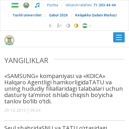
Pochta
Ishonch telefoni:
71-203-44-44
Yashil universitet
Qabul-2026
Kelajakka Qadam Markazi
YANGILIKLAR
«SAMSUNG» kompaniyasi va «KOICA»
Halqaro Agentligi hamkorligidaTATU va
uning hududiy filiallaridagi talabalari uchun
dasturiy ta’minot ishlab chiqish bo‘yicha
tanlov bo‘lib o‘tdi.
29-12-2015 | 09:24
Seul shahridaSNU va TATU o‘rtasidagi