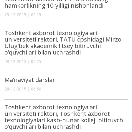
hamkorlikning 10-yilligi nishonlandi
29-12-2015 | 09:19
Toshkent аxborot texnologiyаlаri
universiteti rektori, TATU qoshidagi Mirzo
Ulug’bek akademik litsey bitiruvchi
o’quvchilari bilan uchrashdi
28-12-2015 | 09:25
Ma’naviyat darslari
28-12-2015 | 06:50
Toshkent аxborot texnologiyаlаri
universiteti rektori, Toshkent axborot
texnologiyalari kasb-hunar kolleji bitiruvchi
o’quvchilari bilan uchrashdi.