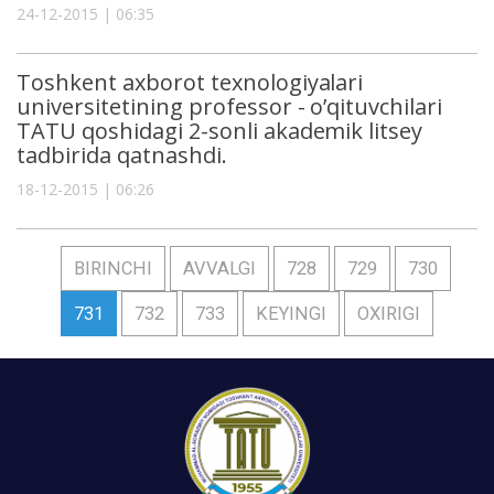
24-12-2015 | 06:35
Toshkent аxborot texnologiyаlаri
universitetining professor - o’qituvchilari
TATU qoshidagi 2-sonli akademik litsey
tadbirida qatnashdi.
18-12-2015 | 06:26
BIRINCHI
AVVALGI
728
729
730
731
732
733
KEYINGI
OXIRIGI