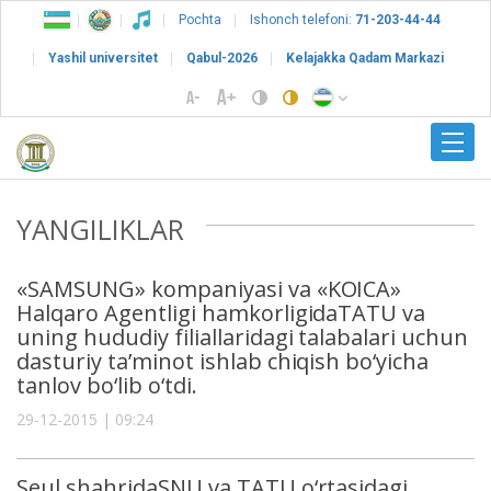
Pochta
Ishonch telefoni:
71-203-44-44
Yashil universitet
Qabul-2026
Kelajakka Qadam Markazi
YANGILIKLAR
«SAMSUNG» kompaniyasi va «KOICA»
Halqaro Agentligi hamkorligidaTATU va
uning hududiy filiallaridagi talabalari uchun
dasturiy ta’minot ishlab chiqish bo‘yicha
tanlov bo‘lib o‘tdi.
29-12-2015 | 09:24
Seul shahridaSNU va TATU o‘rtasidagi