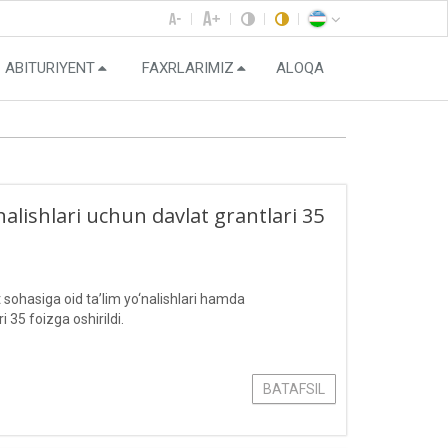
ABITURIYENT
FAXRLARIMIZ
ALOQA
nalishlari uchun davlat grantlari 35
t sohasiga oid ta’lim yo‘nalishlari hamda
i 35 foizga oshirildi.
BATAFSIL