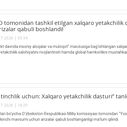
tomonidan tashkil etilgan xalqaro yetakchilik 
izalar qabuli boshlandi!
7-2026 | 09:34
lekt davrida insoniy aloqalar va muloqot” mavzusiga bag‘ishlangan xalqar
yetakchilik salohiyatini rivojlantirish hamda global hamkorlikni mustahk
 tinchlik uchun: Xalqaro yetakchilik dasturi” tan
7-2026 | 18:29
ri bo‘yicha O‘zbekiston Respublikasi Milliy komissiyasi tomonidan “Yoshl
kkinchi mavsumi uchun arizalar qabuli boshlanganligi ma’lum qilindi.