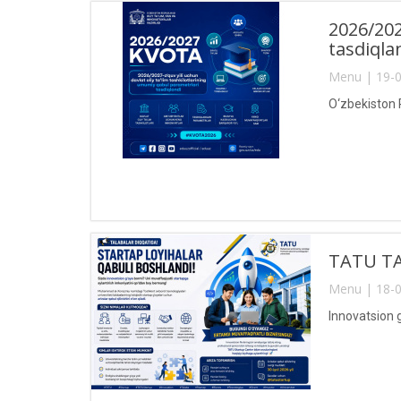
2026/202
tasdiqla
Menu | 19-0
O‘zbekiston R
TATU TA
Menu | 18-0
Innovatsion g