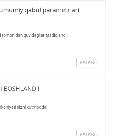
ari umumiy qabul parametrlari
si tomonidan quyidagilar tasdiqlandi:
BATAFSIL
I BOSHLANDI!
imkoniyati sizni kutmoqda!
BATAFSIL