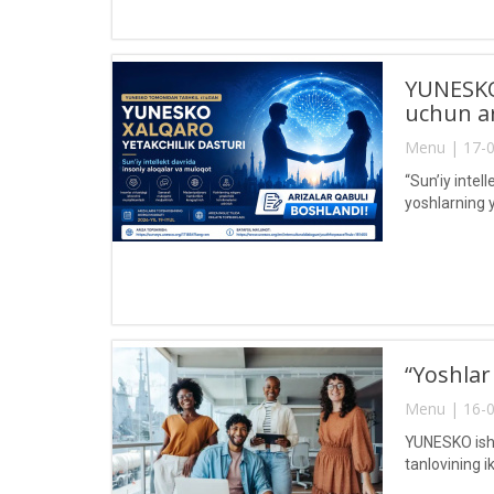
YUNESKO 
uchun ar
Menu | 17-0
“Sun’iy intel
yoshlarning 
“Yoshlar
Menu | 16-0
YUNESKO ishla
tanlovining i