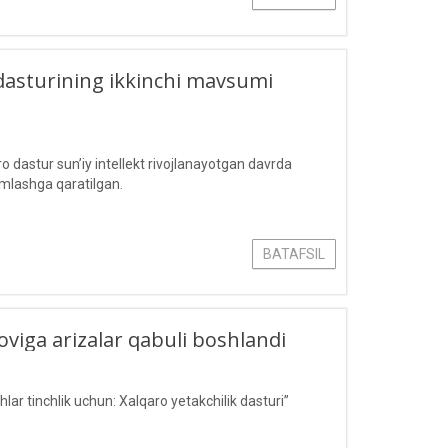
dasturining ikkinchi mavsumi
o dastur sun’iy intellekt rivojlanayotgan davrda
amlashga qaratilgan.
BATAFSIL
loviga arizalar qabuli boshlandi
ar tinchlik uchun: Xalqaro yetakchilik dasturi”