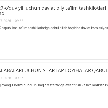
7-o‘quv yili uchun davlat oliy ta’lim tashkilotl
ndi
7-2026 | 09:38
espublikasi ta’lim tashkilotlariga qabul qilish bo‘yicha davlat komissiya
LABALARI UCHUN STARTAP LOYIHALAR QABUL
7-2026 | 09:35
‘oyangiz bormi? Endi uni haqiqiy startapga aylantirish va rivojlantirish 