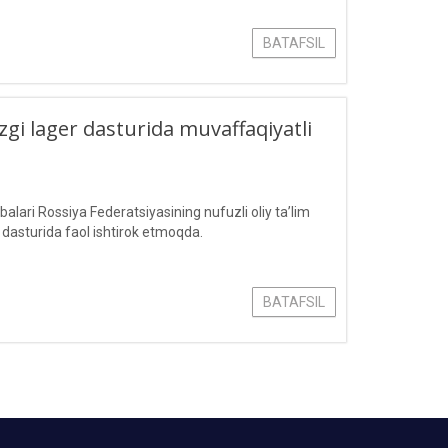
BATAFSIL
zgi lager dasturida muvaffaqiyatli
ari Rossiya Federatsiyasining nufuzli oliy ta’lim
r dasturida faol ishtirok etmoqda.
BATAFSIL