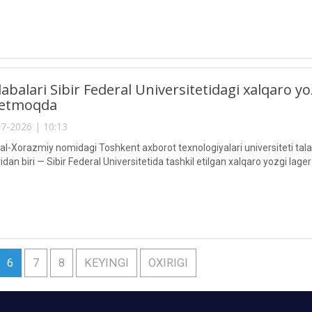
abalari Sibir Federal Universitetidagi xalqaro yo
k etmoqda
7-2026 | 10:13
Xorazmiy nomidagi Toshkent axborot texnologiyalari universiteti talabal
an biri — Sibir Federal Universitetida tashkil etilgan xalqaro yozgi lage
6
7
8
KEYINGI
OXIRIGI