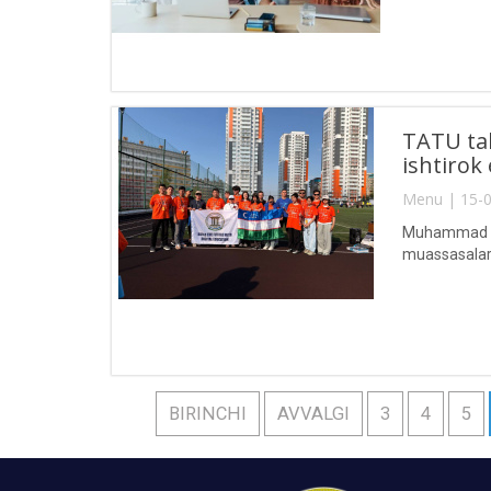
TATU tal
ishtiro
Menu | 15-0
Muhammad al-
muassasalarid
BIRINCHI
AVVALGI
3
4
5