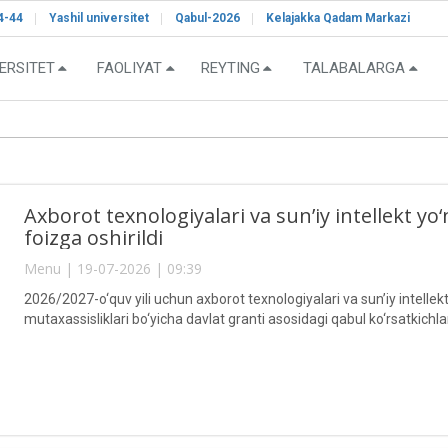
4-44
Yashil universitet
Qabul-2026
Kelajakka Qadam Markazi
ERSITET
FAOLIYAT
REYTING
TALABALARGA
Axborot texnologiyalari va sun’iy intellekt yo‘
foizga oshirildi
Menu | 19-07-2026 | 09:39
2026/2027-o‘quv yili uchun axborot texnologiyalari va sun’iy intellek
mutaxassisliklari bo‘yicha davlat granti asosidagi qabul ko‘rsatkichlar