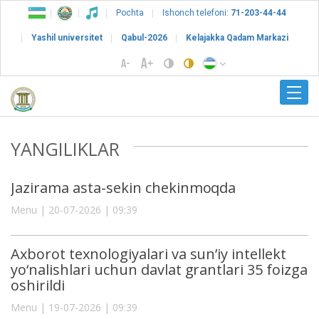
Pochta
Ishonch telefoni:
71-203-44-44
Yashil universitet
Qabul-2026
Kelajakka Qadam Markazi
YANGILIKLAR
Jazirama asta-sekin chekinmoqda
Menu | 20-07-2026 | 09:39
Axborot texnologiyalari va sun’iy intellekt
yo‘nalishlari uchun davlat grantlari 35 foizga
oshirildi
Menu | 19-07-2026 | 09:39