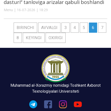
dasturi” tanloviga arizalar qabuli boshlandi
Menu | 16-07-2026 | 18:29
BIRINCHI
AVVALGI
3
4
5
6
7
8
KEYINGI
OXIRIGI
Muhammad al-Xorazmiy nomidagi Toshkent Axborot
Texnologiyalari Universiteti