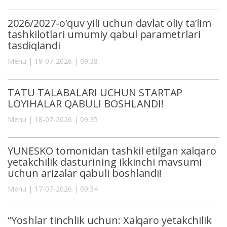
2026/2027-o‘quv yili uchun davlat oliy ta’lim
tashkilotlari umumiy qabul parametrlari
tasdiqlandi
Menu | 19-07-2026 | 09:38
TATU TALABALARI UCHUN STARTAP
LOYIHALAR QABULI BOSHLANDI!
Menu | 18-07-2026 | 09:35
YUNESKO tomonidan tashkil etilgan xalqaro
yetakchilik dasturining ikkinchi mavsumi
uchun arizalar qabuli boshlandi!
Menu | 17-07-2026 | 09:34
“Yoshlar tinchlik uchun: Xalqaro yetakchilik