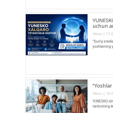
YUNESKO 
uchun ar
Menu | 17-0
“Sun’iy intel
yoshlarning 
“Yoshlar
Menu | 16-0
YUNESKO ishla
tanlovining i