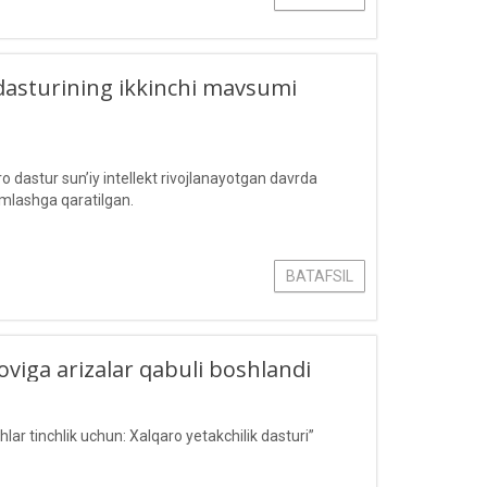
dasturining ikkinchi mavsumi
o dastur sun’iy intellekt rivojlanayotgan davrda
amlashga qaratilgan.
BATAFSIL
loviga arizalar qabuli boshlandi
ar tinchlik uchun: Xalqaro yetakchilik dasturi”