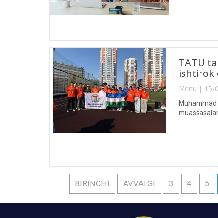
TATU tal
ishtiro
Menu | 15-0
Muhammad al-
muassasalarid
BIRINCHI
AVVALGI
3
4
5