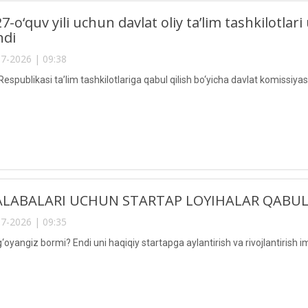
7-o‘quv yili uchun davlat oliy ta’lim tashkilotl
ndi
7-2026 | 09:38
espublikasi ta’lim tashkilotlariga qabul qilish bo‘yicha davlat komissiya
LABALARI UCHUN STARTAP LOYIHALAR QABUL
7-2026 | 09:35
‘oyangiz bormi? Endi uni haqiqiy startapga aylantirish va rivojlantirish 