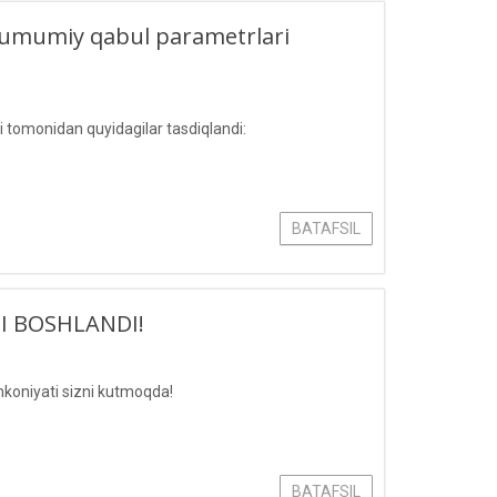
ari umumiy qabul parametrlari
si tomonidan quyidagilar tasdiqlandi:
BATAFSIL
I BOSHLANDI!
imkoniyati sizni kutmoqda!
BATAFSIL