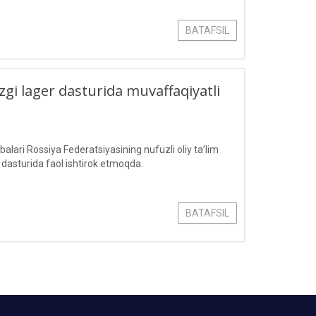
BATAFSIL
zgi lager dasturida muvaffaqiyatli
ari Rossiya Federatsiyasining nufuzli oliy ta’lim
r dasturida faol ishtirok etmoqda.
BATAFSIL