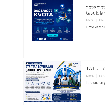
2026/202
tasdiqla
Menu | 19-0
O‘zbekiston R
TATU TA
Menu | 18-0
Innovatsion g