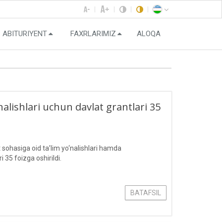
ABITURIYENT
FAXRLARIMIZ
ALOQA
nalishlari uchun davlat grantlari 35
t sohasiga oid ta’lim yo‘nalishlari hamda
i 35 foizga oshirildi.
BATAFSIL