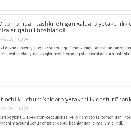
tomonidan tashkil etilgan xalqaro yetakchilik 
izalar qabuli boshlandi!
7-2026 | 09:34
lekt davrida insoniy aloqalar va muloqot” mavzusiga bag‘ishlangan xalqar
yetakchilik salohiyatini rivojlantirish hamda global hamkorlikni mustahk
 tinchlik uchun: Xalqaro yetakchilik dasturi” tan
7-2026 | 18:29
ri bo‘yicha O‘zbekiston Respublikasi Milliy komissiyasi tomonidan “Yoshl
kkinchi mavsumi uchun arizalar qabuli boshlanganligi ma’lum qilindi.