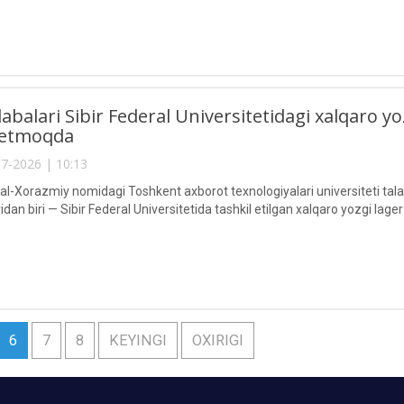
abalari Sibir Federal Universitetidagi xalqaro yo
k etmoqda
7-2026 | 10:13
Xorazmiy nomidagi Toshkent axborot texnologiyalari universiteti talabal
an biri — Sibir Federal Universitetida tashkil etilgan xalqaro yozgi lage
6
7
8
KEYINGI
OXIRIGI