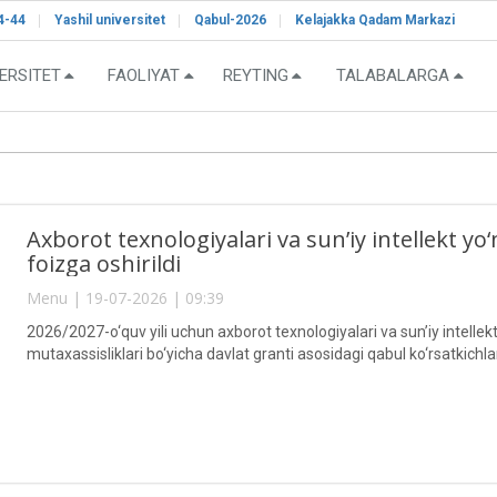
4-44
Yashil universitet
Qabul-2026
Kelajakka Qadam Markazi
ERSITET
FAOLIYAT
REYTING
TALABALARGA
Axborot texnologiyalari va sun’iy intellekt yo‘
foizga oshirildi
Menu | 19-07-2026 | 09:39
2026/2027-o‘quv yili uchun axborot texnologiyalari va sun’iy intellek
mutaxassisliklari bo‘yicha davlat granti asosidagi qabul ko‘rsatkichlar