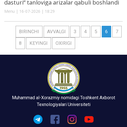
dasturi” tanloviga arizalar qabuli boshlandi
Menu | 16-07-2026 | 18:29
BIRINCHI
AVVALGI
3
4
5
6
7
8
KEYINGI
OXIRIGI
Muhammad al-Xorazmiy nomidagi Toshkent Axborot
Texnologiyalari Universiteti