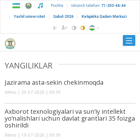
Pochta
Ishonch telefoni:
71-203-44-44
Yashil universitet
Qabul-2026
Kelajakka Qadam Markazi
YANGILIKLAR
Jazirama asta-sekin chekinmoqda
Menu | 20-07-2026 | 09:39
Axborot texnologiyalari va sun’iy intellekt
yo‘nalishlari uchun davlat grantlari 35 foizga
oshirildi
Menu | 19-07-2026 | 09:39