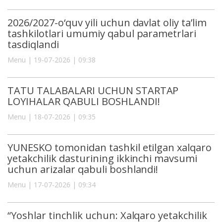
2026/2027-o‘quv yili uchun davlat oliy ta’lim
tashkilotlari umumiy qabul parametrlari
tasdiqlandi
Menu | 19-07-2026 | 09:38
TATU TALABALARI UCHUN STARTAP
LOYIHALAR QABULI BOSHLANDI!
Menu | 18-07-2026 | 09:35
YUNESKO tomonidan tashkil etilgan xalqaro
yetakchilik dasturining ikkinchi mavsumi
uchun arizalar qabuli boshlandi!
Menu | 17-07-2026 | 09:34
“Yoshlar tinchlik uchun: Xalqaro yetakchilik