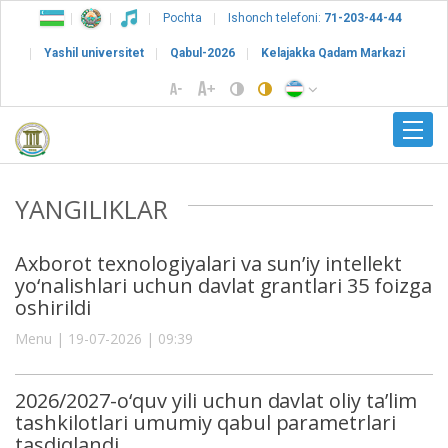
Pochta
Ishonch telefoni:
71-203-44-44
Yashil universitet
Qabul-2026
Kelajakka Qadam Markazi
YANGILIKLAR
Axborot texnologiyalari va sun’iy intellekt
yo‘nalishlari uchun davlat grantlari 35 foizga
oshirildi
Menu | 19-07-2026 | 09:39
2026/2027-o‘quv yili uchun davlat oliy ta’lim
tashkilotlari umumiy qabul parametrlari
tasdiqlandi