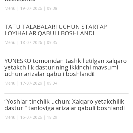
Menu | 19-07-2026 | 09:38
TATU TALABALARI UCHUN STARTAP
LOYIHALAR QABULI BOSHLANDI!
Menu | 18-07-2026 | 09:35
YUNESKO tomonidan tashkil etilgan xalqaro
yetakchilik dasturining ikkinchi mavsumi
uchun arizalar qabuli boshlandi!
Menu | 17-07-2026 | 09:34
“Yoshlar tinchlik uchun: Xalqaro yetakchilik
dasturi” tanloviga arizalar qabuli boshlandi
Menu | 16-07-2026 | 18:29