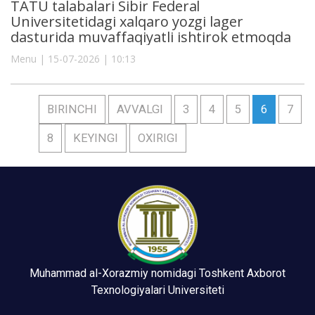
TATU talabalari Sibir Federal
Universitetidagi xalqaro yozgi lager
dasturida muvaffaqiyatli ishtirok etmoqda
Menu | 15-07-2026 | 10:13
BIRINCHI
AVVALGI
3
4
5
6
7
8
KEYINGI
OXIRIGI
Muhammad al-Xorazmiy nomidagi Toshkent Axborot
Texnologiyalari Universiteti