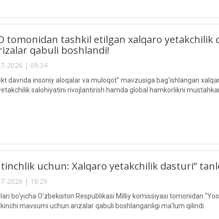
tomonidan tashkil etilgan xalqaro yetakchilik 
izalar qabuli boshlandi!
7-2026 | 09:34
lekt davrida insoniy aloqalar va muloqot” mavzusiga bag‘ishlangan xalqar
yetakchilik salohiyatini rivojlantirish hamda global hamkorlikni mustahk
 tinchlik uchun: Xalqaro yetakchilik dasturi” tan
7-2026 | 18:29
ri bo‘yicha O‘zbekiston Respublikasi Milliy komissiyasi tomonidan “Yoshl
kkinchi mavsumi uchun arizalar qabuli boshlanganligi ma’lum qilindi.