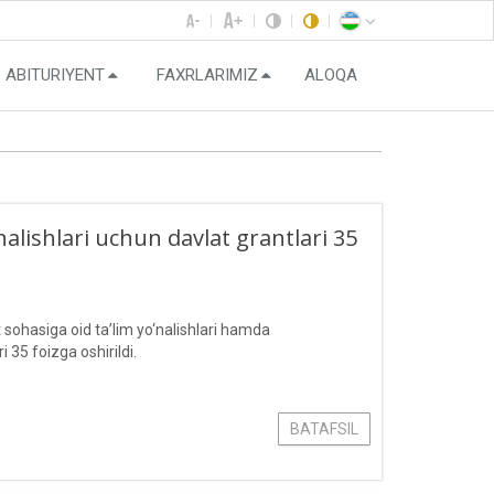
ABITURIYENT
FAXRLARIMIZ
ALOQA
nalishlari uchun davlat grantlari 35
t sohasiga oid ta’lim yo‘nalishlari hamda
i 35 foizga oshirildi.
BATAFSIL