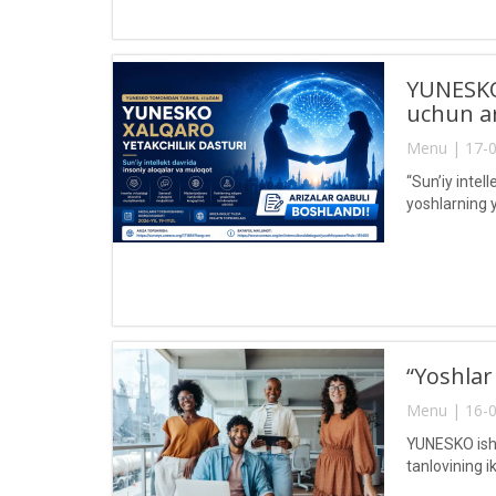
YUNESKO 
uchun ar
Menu | 17-0
“Sun’iy intel
yoshlarning 
“Yoshlar
Menu | 16-0
YUNESKO ishla
tanlovining i