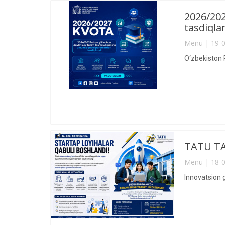
2026/202
tasdiqla
Menu | 19-0
O‘zbekiston R
TATU TA
Menu | 18-0
Innovatsion g