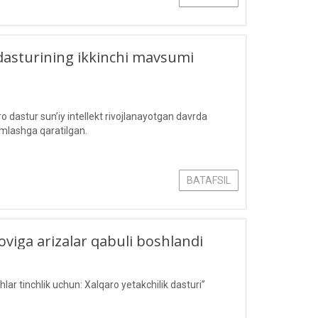
dasturining ikkinchi mavsumi
o dastur sun’iy intellekt rivojlanayotgan davrda
amlashga qaratilgan.
BATAFSIL
loviga arizalar qabuli boshlandi
ar tinchlik uchun: Xalqaro yetakchilik dasturi”