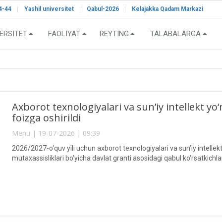
4-44
Yashil universitet
Qabul-2026
Kelajakka Qadam Markazi
ERSITET
FAOLIYAT
REYTING
TALABALARGA
Axborot texnologiyalari va sun’iy intellekt yo‘
foizga oshirildi
Menu | 19-07-2026 | 09:39
2026/2027-o‘quv yili uchun axborot texnologiyalari va sun’iy intellek
mutaxassisliklari bo‘yicha davlat granti asosidagi qabul ko‘rsatkichlar