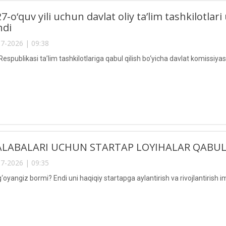
7-o‘quv yili uchun davlat oliy ta’lim tashkilotl
ndi
7-2026 | 09:38
espublikasi ta’lim tashkilotlariga qabul qilish bo‘yicha davlat komissiya
LABALARI UCHUN STARTAP LOYIHALAR QABUL
7-2026 | 09:35
‘oyangiz bormi? Endi uni haqiqiy startapga aylantirish va rivojlantirish 