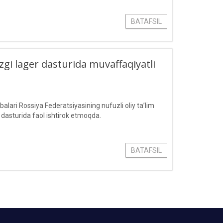
BATAFSIL
zgi lager dasturida muvaffaqiyatli
ari Rossiya Federatsiyasining nufuzli oliy ta’lim
r dasturida faol ishtirok etmoqda.
BATAFSIL