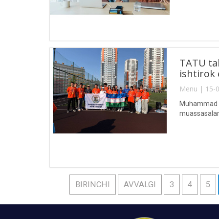
TATU tal
ishtiro
Menu | 15-0
Muhammad al-
muassasalarid
BIRINCHI
AVVALGI
3
4
5