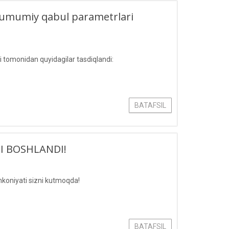
ari umumiy qabul parametrlari
si tomonidan quyidagilar tasdiqlandi:
BATAFSIL
I BOSHLANDI!
imkoniyati sizni kutmoqda!
BATAFSIL