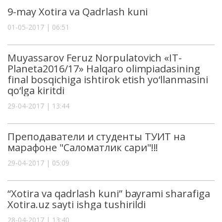
9-may Xotira va Qadrlash kuni
01-05-2017 | 06:51
Muyassarov Feruz Norpulatovich «IT-
Planeta2016/17» Halqaro olimpiadasining
final bosqichiga ishtirok etish yo‘llanmasini
qo‘lga kiritdi
29-04-2017 | 13:44
Преподаватели и студенты ТУИТ на
марафоне "Саломатлик сари"!!!
29-04-2017 | 05:09
“Xotira va qadrlash kuni” bayrami sharafiga
Xotira.uz sayti ishga tushirildi
28-04-2017 | 13:40