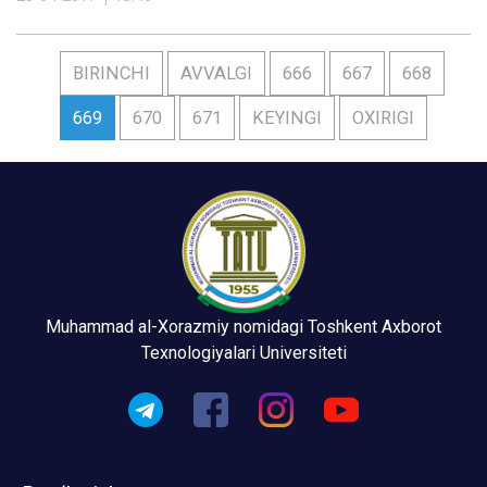
BIRINCHI
AVVALGI
666
667
668
669
670
671
KEYINGI
OXIRIGI
Muhammad al-Xorazmiy nomidagi Toshkent Axborot
Texnologiyalari Universiteti