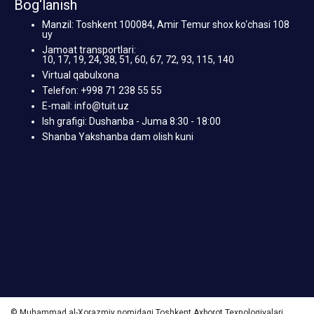
Bog‘lanish
Manzil: Toshkent 100084, Amir Temur shox ko‘chasi 108
uy
Jamoat transportlari:
10, 17, 19, 24, 38, 51, 60, 67, 72, 93, 115, 140
Virtual qabulxona
Telefon: +998 71 238 55 55
E-mail: info@tuit.uz
Ish grafigi: Dushanba - Juma 8:30 - 18:00
Shanba Yakshanba dam olish kuni
© Muhammad al-Xorazmiy nomidagi Toshkent Axborot Texnologiyalari