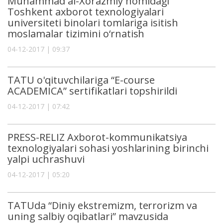
Muhammad al-Xorazmiy nomidagi
Toshkent axborot texnologiyalari
universiteti binolari tomlariga isitish
moslamalar tizimini o‘rnatish
04-12-2017 | 09:37
TATU o'qituvchilariga “Е-course
ACADEMICA” sertifikatlari topshirildi
04-12-2017 | 07:42
PRЕSS-RЕLIZ Axborot-kommunikatsiya
texnologiyalari sohasi yoshlarining birinchi
yalpi uchrashuvi
04-12-2017 | 05:20
TATUda “Diniy ekstremizm, terrorizm va
uning salbiy oqibatlari” mavzusida