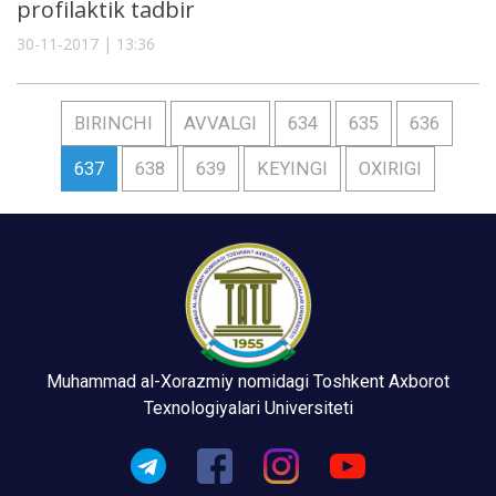
profilaktik tadbir
30-11-2017 | 13:36
BIRINCHI
AVVALGI
634
635
636
637
638
639
KEYINGI
OXIRIGI
Muhammad al-Xorazmiy nomidagi Toshkent Axborot
Texnologiyalari Universiteti