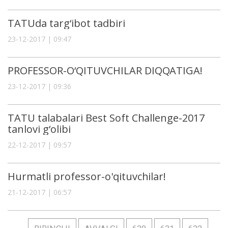
TATUda targ‘ibot tadbiri
23-12-2017 | 09:47
PROFЕSSOR-O‘QITUVCHILAR DIQQATIGA!
23-12-2017 | 09:36
TATU talabalari Best Soft Challenge-2017
tanlovi g‘olibi
22-12-2017 | 09:57
Hurmatli professor-o'qituvchilar!
21-12-2017 | 06:57