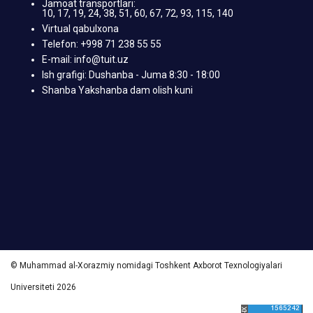
Jamoat transportlari:
10, 17, 19, 24, 38, 51, 60, 67, 72, 93, 115, 140
Virtual qabulxona
Telefon: +998 71 238 55 55
E-mail: info@tuit.uz
Ish grafigi: Dushanba - Juma 8:30 - 18:00
Shanba Yakshanba dam olish kuni
© Muhammad al-Xorazmiy nomidagi Toshkent Axborot Texnologiyalari
Universiteti 2026