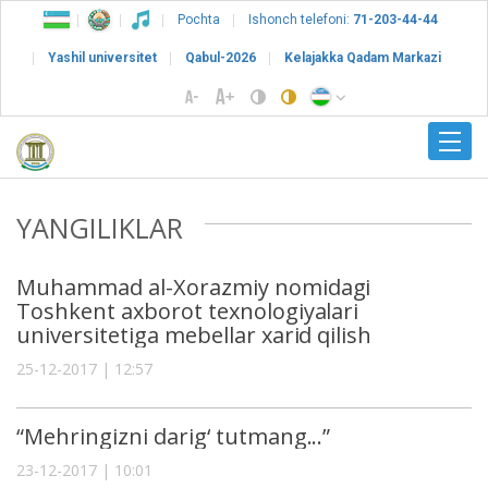
Pochta
Ishonch telefoni:
71-203-44-44
Yashil universitet
Qabul-2026
Kelajakka Qadam Markazi
YANGILIKLAR
Muhammad al-Xorazmiy nomidagi
Toshkent axborot texnologiyalari
universitetiga mebellar xarid qilish
25-12-2017 | 12:57
“Mehringizni darig‘ tutmang...”
23-12-2017 | 10:01