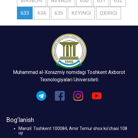
BIRINCHI
AVVALGI
630
631
632
633
634
635
KEYINGI
OXIRIGI
Muhammad al-Xorazmiy nomidagi Toshkent Axborot
Texnologiyalari Universiteti
Bog‘lanish
Manzil: Toshkent 100084, Amir Temur shox ko‘chasi 108
uy