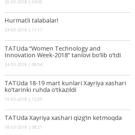
26-03-2018 | 04:00
Hurmatli talabalar!
24-03-2018 | 11:17
TATUda “Women Technology and
Innovation Week-2018” tanlovi bo‘lib o‘tdi
24-03-2018 | 08:54
TATUda 18-19 mart kunlari Xayriya xashari
ko’tarinki ruhda o‘tkazildi
19-03-2018 | 12:09
TATUda Xayriya xashari qizg‘in ketmoqda
18-03-2018 | 08:21