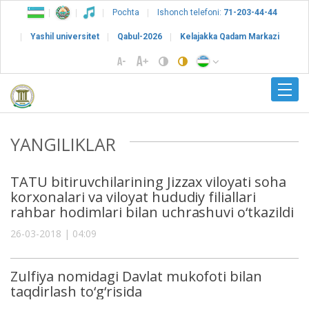
Pochta
Ishonch telefoni:
71-203-44-44
Yashil universitet
Qabul-2026
Kelajakka Qadam Markazi
YANGILIKLAR
TATU bitiruvchilarining Jizzax viloyati soha
korxonalari va viloyat hududiy filiallari
rahbar hodimlari bilan uchrashuvi o‘tkazildi
26-03-2018 | 04:09
Zulfiya nomidagi Davlat mukofoti bilan
taqdirlash to‘g‘risida