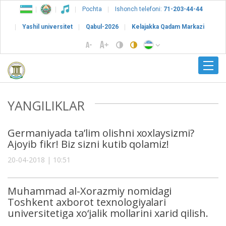
Pochta
Ishonch telefoni:
71-203-44-44
Yashil universitet
Qabul-2026
Kelajakka Qadam Markazi
YANGILIKLAR
Germaniyada ta’lim olishni xoxlaysizmi?
Ajoyib fikr! Biz sizni kutib qolamiz!
20-04-2018 | 10:51
Muhammad al-Xorazmiy nomidagi
Toshkent axborot texnologiyalari
universitetiga xo‘jalik mollarini xarid qilish.