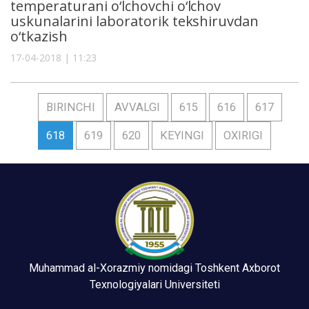
temperaturani o‘lchovchi o‘lchov
uskunalarini laboratorik tekshiruvdan
o‘tkazish
17-04-2018 | 11:23
BIRINCHI
AVVALGI
615
616
617
618
619
620
KEYINGI
OXIRIGI
Muhammad al-Xorazmiy nomidagi Toshkent Axborot
Texnologiyalari Universiteti