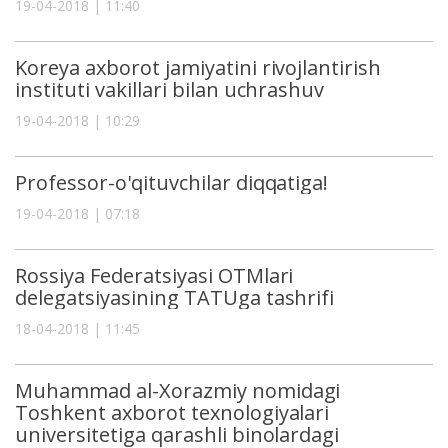
19-04-2018 | 11:40
Koreya axborot jamiyatini rivojlantirish
instituti vakillari bilan uchrashuv
19-04-2018 | 10:29
Professor-o'qituvchilar diqqatiga!
19-04-2018 | 07:18
Rossiya Federatsiyasi OTMlari
delegatsiyasining TATUga tashrifi
18-04-2018 | 11:45
Muhammad al-Xorazmiy nomidagi
Toshkent axborot texnologiyalari
universitetiga qarashli binolardagi