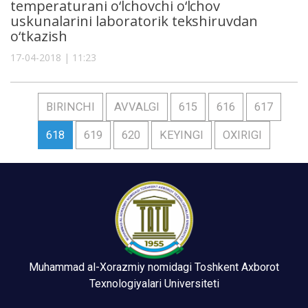
temperaturani o‘lchovchi o‘lchov
uskunalarini laboratorik tekshiruvdan
o‘tkazish
17-04-2018 | 11:23
BIRINCHI
AVVALGI
615
616
617
618
619
620
KEYINGI
OXIRIGI
Muhammad al-Xorazmiy nomidagi Toshkent Axborot
Texnologiyalari Universiteti