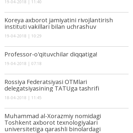
19-04-2018 | 11:40
Koreya axborot jamiyatini rivojlantirish
instituti vakillari bilan uchrashuv
19-04-2018 | 10:29
Professor-o'qituvchilar diqqatiga!
19-04-2018 | 07:18
Rossiya Federatsiyasi OTMlari
delegatsiyasining TATUga tashrifi
18-04-2018 | 11:45
Muhammad al-Xorazmiy nomidagi
Toshkent axborot texnologiyalari
universitetiga qarashli binolardagi