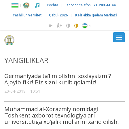
Pochta
Ishonch telefoni:
71-203-44-44
Yashil universitet
Qabul-2026
Kelajakka Qadam Markazi
YANGILIKLAR
Germaniyada ta’lim olishni xoxlaysizmi?
Ajoyib fikr! Biz sizni kutib qolamiz!
20-04-2018 | 10:51
Muhammad al-Xorazmiy nomidagi
Toshkent axborot texnologiyalari
universitetiga xo‘jalik mollarini xarid qilish.